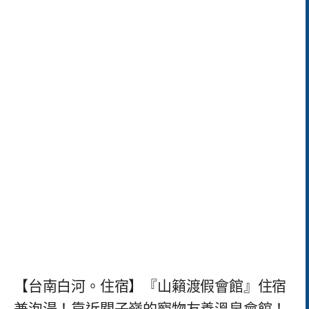
【台南白河。住宿】『山籟渡假會館』住宿
兼泡湯！靠近關子嶺的寵物友善溫泉會館！