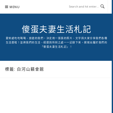
Skip
MENU
to
content
傻蛋夫妻生活札記
愛到處吃吃喝喝、旅遊的我們，決定用一張張的照片、文字與大家分享我們各種
生活歷程！並將我們的生活、經歷與所到之處一一記錄下來，撰寫出屬於我們的
「傻蛋夫妻生活札記」！
標籤:
白河山籟會館