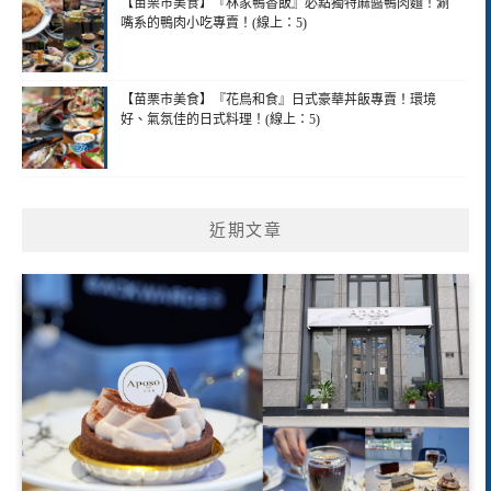
【苗栗市美食】『林家鴨香飯』必點獨特麻醬鴨肉麵！涮
嘴系的鴨肉小吃專賣！(線上：5)
【苗栗市美食】『花鳥和食』日式豪華丼飯專賣！環境
好、氣氛佳的日式料理！(線上：5)
近期文章