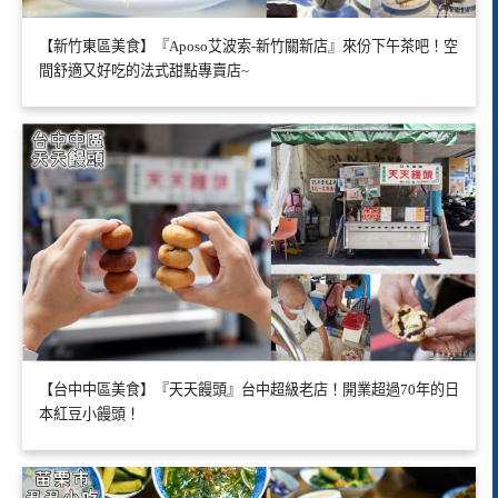
【新竹東區美食】『Aposo艾波索-新竹關新店』來份下午茶吧！空
間舒適又好吃的法式甜點專賣店~
【台中中區美食】『天天饅頭』台中超級老店！開業超過70年的日
本紅豆小饅頭！