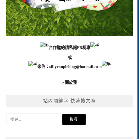
合作邀約請私訊FB粉專
或
來信：
sillycoupleblog@hotmail.com
✓
關於我
站內關鍵字 快速搜文章
搜
尋
關
鍵