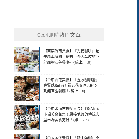
GA4即時熱門文章
【苗栗竹南美食】『光悅咖啡』超
美風車庭園！擁有戶外大草皮的戶
外寵物友善餐廳~~(線上：10)
【台中西屯美食】『溫莎咖啡廳』
高質感Buffet！裕元花園酒店的吃
到飽百匯餐廳！(線上：8)
【台中水湳市場懶人包】13家水湳
市場美食蒐集！最接地氣的傳統大
型市場美食蒐錄！(線上：6)
【苗栗頭份美食】『戀上麵線』不