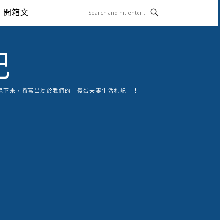
開箱文
記
錄下來，撰寫出屬於我們的「傻蛋夫妻生活札記」！