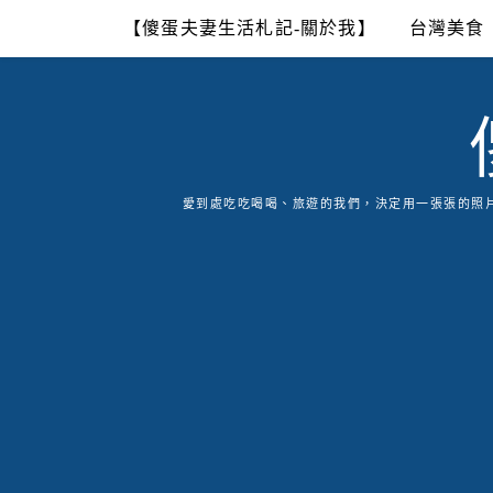
Skip
【傻蛋夫妻生活札記-關於我】
台灣美食
to
content
愛到處吃吃喝喝、旅遊的我們，決定用一張張的照