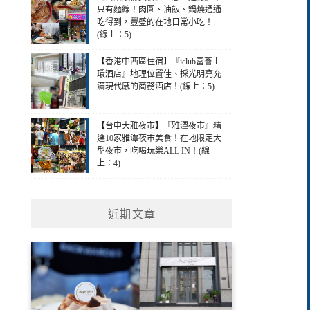
只有麵線！肉圓、油飯、鍋燒通通
吃得到，豐盛的在地日常小吃！
(線上：5)
【香港中西區住宿】『iclub富薈上
環酒店』地理位置佳、採光明亮充
滿現代感的商務酒店！(線上：5)
【台中大雅夜市】『雅潭夜市』精
選10家雅潭夜市美食！在地限定大
型夜市，吃喝玩樂ALL IN！(線
上：4)
近期文章