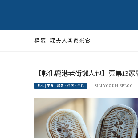
標籤:
粿夫人客家米食
【彰化鹿港老街懶人包】蒐集13家
SILLYCOUPLEBLOG
彰化│美食、旅遊、住宿、生活