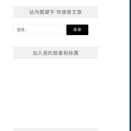
站內關鍵字 快速搜文章
搜
尋
關
鍵
加入我的臉書粉絲團
字: