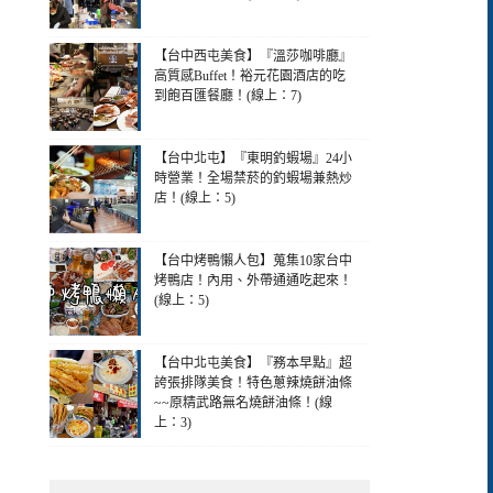
【台中西屯美食】『溫莎咖啡廳』
高質感Buffet！裕元花園酒店的吃
到飽百匯餐廳！(線上：7)
【台中北屯】『東明釣蝦場』24小
時營業！全場禁菸的釣蝦場兼熱炒
店！(線上：5)
【台中烤鴨懶人包】蒐集10家台中
烤鴨店！內用、外帶通通吃起來！
(線上：5)
【台中北屯美食】『務本早點』超
誇張排隊美食！特色蔥辣燒餅油條
~~原精武路無名燒餅油條！(線
上：3)