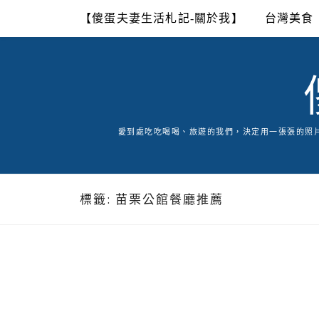
Skip
【傻蛋夫妻生活札記-關於我】
台灣美食
to
content
愛到處吃吃喝喝、旅遊的我們，決定用一張張的照
標籤:
苗栗公館餐廳推薦