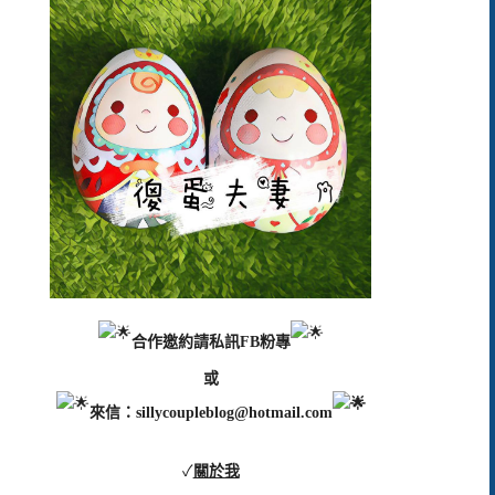
合作邀約請私訊FB粉專
或
來信：
sillycoupleblog@hotmail.com
✓
關於我