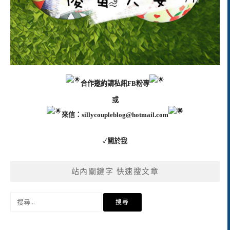
合作邀約請私訊FB粉專
或
來信：
sillycoupleblog@hotmail.com
✓
關於我
站內關鍵字 快速搜文章
搜
尋
關