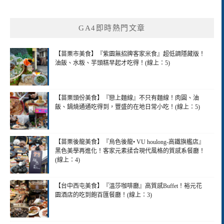
GA4即時熱門文章
【苗栗市美食】『紫園無招牌客家米食』超低調隱藏版！
油飯、水粄、芋頭糕早起才吃得！(線上：5)
【苗栗頭份美食】『戀上麵線』不只有麵線！肉圓、油
飯、鍋燒通通吃得到，豐盛的在地日常小吃！(線上：5)
【苗栗後龍美食】『烏色後龍• VU houlong-高鐵旗艦店』
黑色美學再進化！客家元素揉合現代風格的質感系餐廳！
(線上：4)
【台中西屯美食】『溫莎咖啡廳』高質感Buffet！裕元花
園酒店的吃到飽百匯餐廳！(線上：3)