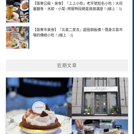
【苗栗公館。美食】『上上小吃』老字號知名小吃！大份
量麵食、水餃、小菜~用餐時段總是高朋滿座！(線上：3)
【苗栗市美食】『北苗二家合』超俗銅板價！隱身北苗市
場的傳統小吃！(線上：3)
近期文章