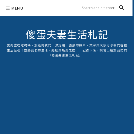
Skip
MENU
to
content
傻蛋夫妻生活札記
愛到處吃吃喝喝、旅遊的我們，決定用一張張的照片、文字與大家分享我們各種
生活歷程！並將我們的生活、經歷與所到之處一一記錄下來，撰寫出屬於我們的
「傻蛋夫妻生活札記」！