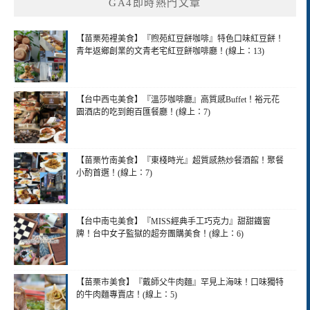
GA4即時熱門文章
【苗栗苑裡美食】『煦苑紅豆餅咖啡』特色口味紅豆餅！
青年返鄉創業的文青老宅紅豆餅咖啡廳！(線上：13)
【台中西屯美食】『溫莎咖啡廳』高質感Buffet！裕元花
園酒店的吃到飽百匯餐廳！(線上：7)
【苗栗竹南美食】『東棧時光』超質感熱炒餐酒館！聚餐
小酌首選！(線上：7)
【台中南屯美食】『MISS經典手工巧克力』甜甜鐵窗
牌！台中女子監獄的超夯團購美食！(線上：6)
【苗栗市美食】『戴師父牛肉麵』罕見上海味！口味獨特
的牛肉麵專賣店！(線上：5)