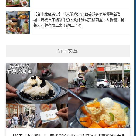
【台中北區美食】『禾間糧倉』勤美超夯早午餐嶄新登
場！培根布丁酪梨牛奶、炙烤鮮蝦英格蘭堡、夕陽醬牛排
義大利麵亮眼上桌！(線上：4)
近期文章
【台中北屯美食】『老喬冰菓室』北屯超人氣冰店！季節限定芒果