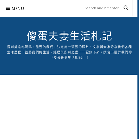
Skip
MENU
to
content
傻蛋夫妻生活札記
愛到處吃吃喝喝、旅遊的我們，決定用一張張的照片、文字與大家分享我們各種
生活歷程！並將我們的生活、經歷與所到之處一一記錄下來，撰寫出屬於我們的
「傻蛋夫妻生活札記」！