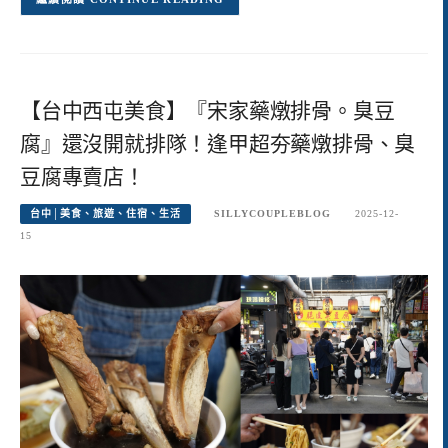
【台中西屯美食】『宋家藥燉排骨。臭豆
腐』還沒開就排隊！逢甲超夯藥燉排骨、臭
豆腐專賣店！
台中│美食、旅遊、住宿、生活
SILLYCOUPLEBLOG
2025-12-
15