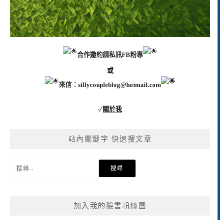
合作邀約請私訊FB粉專
或
來信：
sillycoupleblog@hotmail.com
✓
關於我
站內關鍵字 快速搜文章
搜
尋
關
鍵
加入我的臉書粉絲團
字: