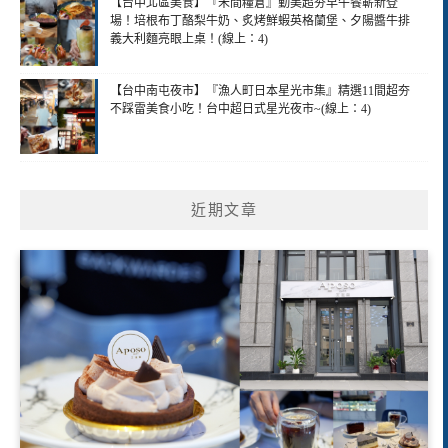
【台中北區美食】『禾間糧倉』勤美超夯早午餐嶄新登
場！培根布丁酪梨牛奶、炙烤鮮蝦英格蘭堡、夕陽醬牛排
義大利麵亮眼上桌！(線上：4)
【台中南屯夜市】『漁人町日本星光市集』精選11間超夯
不踩雷美食小吃！台中超日式星光夜市~(線上：4)
近期文章