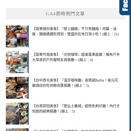
GA4即時熱門文章
【苗栗頭份美食】『戀上麵線』不只有麵線！肉圓、油
飯、鍋燒通通吃得到，豐盛的在地日常小吃！(線上：21)
【苗栗竹南美食】『光悅咖啡』超美風車庭園！擁有戶外
大草皮的戶外寵物友善餐廳~~(線上：6)
【台中西屯美食】『溫莎咖啡廳』高質感Buffet！裕元花
園酒店的吃到飽百匯餐廳！(線上：5)
【台南官田美食】『銓弘土雞城』超特色刺仔雞！內行才
知道的經典餐廳！(線上：5)