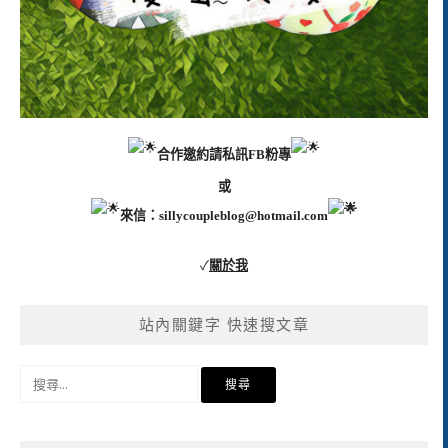
合作邀約請私訊FB粉專
或
來信：
sillycoupleblog@hotmail.com
✓
關於我
站內關鍵字 快速搜文章
搜
尋
關
鍵