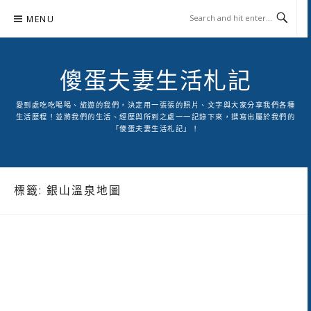
Skip
MENU
to
content
傻蛋夫妻生活札記
愛到處吃吃喝喝、旅遊的我們，決定用一張張的照片、文字與大家分享我們各種
生活歷程！並將我們的生活、經歷與所到之處一一記錄下來，撰寫出屬於我們的
「傻蛋夫妻生活札記」！
標籤:
銀山溫泉地圖