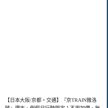
【日本大阪/京都。交通】『京TRAIN雅洛
號』週末、例假日行駛限定！不用加價、無