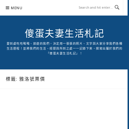
Skip
MENU
to
content
傻蛋夫妻生活札記
愛到處吃吃喝喝、旅遊的我們，決定用一張張的照片、文字與大家分享我們各種
生活歷程！並將我們的生活、經歷與所到之處一一記錄下來，撰寫出屬於我們的
「傻蛋夫妻生活札記」！
標籤:
雅洛號票價