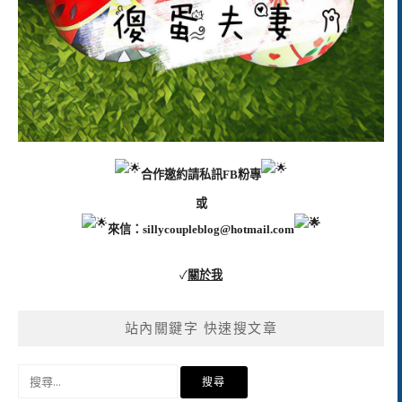
合作邀約請私訊FB粉專
或
來信：
sillycoupleblog@hotmail.com
✓
關於我
站內關鍵字 快速搜文章
搜
尋