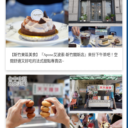
【新竹東區美食】『Aposo艾波索-新竹關新店』來份下午茶吧！空
間舒適又好吃的法式甜點專賣店~