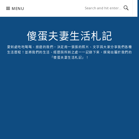
Skip
MENU
to
content
傻蛋夫妻生活札記
愛到處吃吃喝喝、旅遊的我們，決定用一張張的照片、文字與大家分享我們各種
生活歷程！並將我們的生活、經歷與所到之處一一記錄下來，撰寫出屬於我們的
「傻蛋夫妻生活札記」！