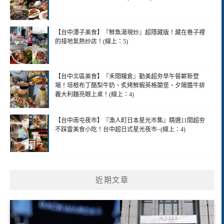
【台中潭子美食】『鮮魚湯現炒』超隱藏版！藏在巷子裡
的接地氣熱炒店！(線上：5)
【台中北區美食】『禾間糧倉』勤美超夯早午餐嶄新登
場！培根布丁酪梨牛奶、炙烤鮮蝦英格蘭堡、夕陽醬牛排
義大利麵亮眼上桌！(線上：4)
【台中南屯夜市】『漁人町日本星光市集』精選11間超夯
不踩雷美食小吃！台中超日式星光夜市~(線上：4)
近期文章