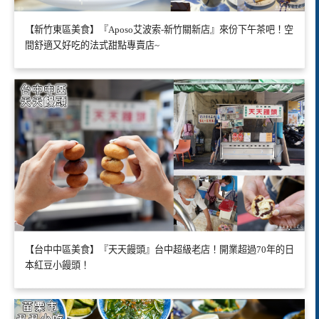
【新竹東區美食】『Aposo艾波索-新竹關新店』來份下午茶吧！空
間舒適又好吃的法式甜點專賣店~
【台中中區美食】『天天饅頭』台中超級老店！開業超過70年的日
本紅豆小饅頭！