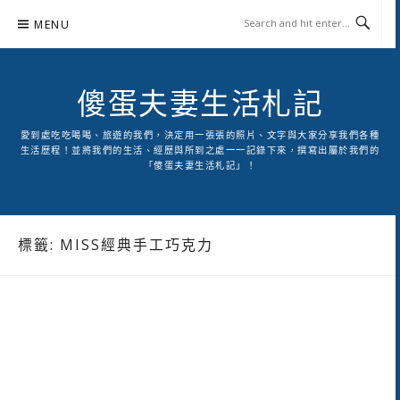
Skip
MENU
to
content
傻蛋夫妻生活札記
愛到處吃吃喝喝、旅遊的我們，決定用一張張的照片、文字與大家分享我們各種
生活歷程！並將我們的生活、經歷與所到之處一一記錄下來，撰寫出屬於我們的
「傻蛋夫妻生活札記」！
標籤:
MISS經典手工巧克力