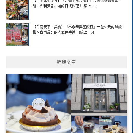
【台中北屯美食】『丸億生魚片壽司』超澎派雄霸套餐！
新一點利黃昏市場的日式料理！(線上：5)
【台南安平。美食】『林永泰興蜜餞行』一包50元的鹹酸
甜～台南最夯的人氣伴手禮！(線上：5)
近期文章