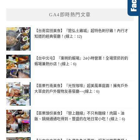
GA4即時熱門文章
【台南官田美食】『銓弘土雞城』超特色刺仔雞！內行才
知道的經典餐廳！(線上：12)
【台中北屯】『東明釣蝦場』24小時營業！全場禁菸的釣
蝦場兼熱炒店！(線上：6)
【苗栗竹南美食】『光悅咖啡』超美風車庭園！擁有戶外
大草皮的戶外寵物友善餐廳~~(線上：6)
【苗栗頭份美食】『戀上麵線』不只有麵線！肉圓、油
飯、鍋燒通通吃得到，豐盛的在地日常小吃！(線上：6)