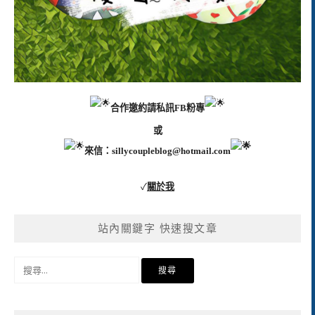
合作邀約請私訊FB粉專
或
來信：
sillycoupleblog@hotmail.com
✓
關於我
站內關鍵字 快速搜文章
搜
尋
關
鍵