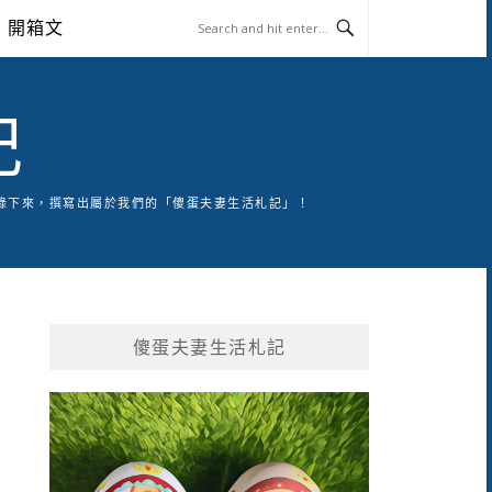
開箱文
記
錄下來，撰寫出屬於我們的「傻蛋夫妻生活札記」！
傻蛋夫妻生活札記