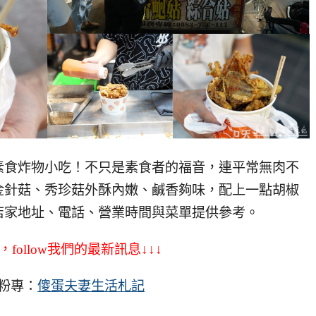
素食炸物小吃！不只是素食者的福音，連平常無肉不
金針菇、秀珍菇外酥內嫩、鹹香夠味，配上一點胡椒
店家地址、電話、營業時間與菜單提供參考。
，follow我們的最新訊息↓↓↓
粉專：
傻蛋夫妻生活札記