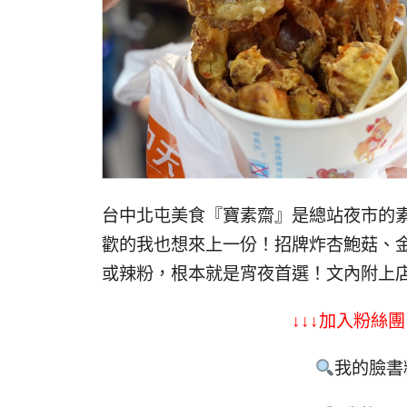
台中北屯美食『寶素齋』是總站夜市的
歡的我也想來上一份！招牌炸杏鮑菇、
或辣粉，根本就是宵夜首選！文內附上
↓↓↓加入粉絲團
我的臉書