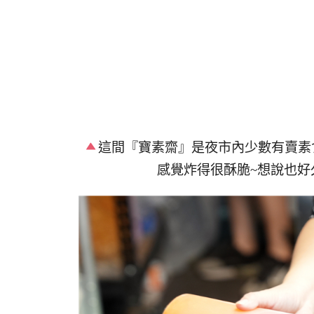
這間『寶素齋』是夜市內少數有賣素
感覺炸得很酥脆~想說也好