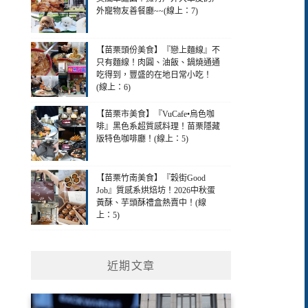
外寵物友善餐廳~~(線上：7)
【苗栗頭份美食】『戀上麵線』不
只有麵線！肉圓、油飯、鍋燒通通
吃得到，豐盛的在地日常小吃！
(線上：6)
【苗栗市美食】『VuCafe•烏色咖
啡』黑色系超質感料理！苗栗隱藏
版特色咖啡廳！(線上：5)
【苗栗竹南美食】『穀街Good
Job』質感系烘焙坊！2026中秋蛋
黃酥、芋頭酥禮盒熱賣中！(線
上：5)
近期文章