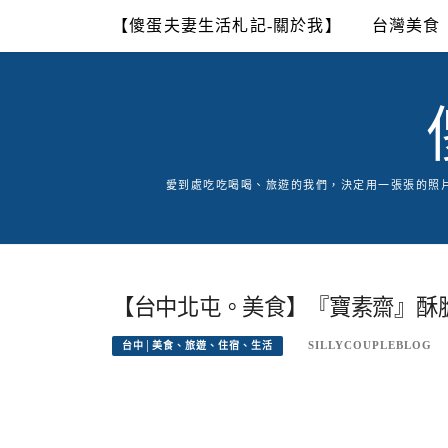
Skip
【傻蛋夫妻生活札記-關於我】
台灣美食
to
content
愛到處吃吃喝喝、旅遊的我們，決定用一張張的照
【台中北屯。美食】『寶素齋』酥
SILLYCOUPLEBLOG
台中│美食、旅遊、住宿、生活