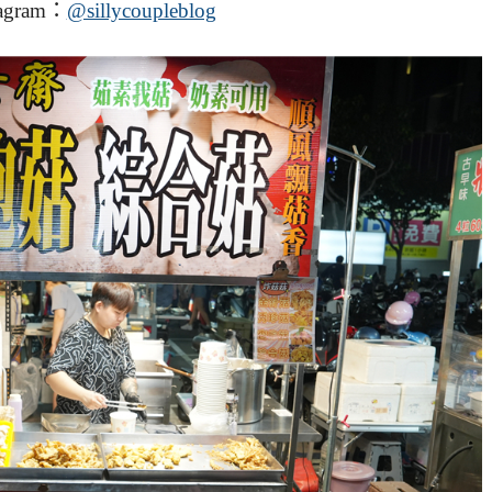
agram：
@sillycoupleblog