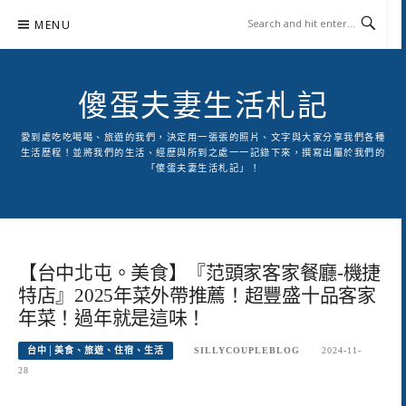
Skip
MENU
to
content
傻蛋夫妻生活札記
愛到處吃吃喝喝、旅遊的我們，決定用一張張的照片、文字與大家分享我們各種
生活歷程！並將我們的生活、經歷與所到之處一一記錄下來，撰寫出屬於我們的
「傻蛋夫妻生活札記」！
【台中北屯。美食】『范頭家客家餐廳-機捷
特店』2025年菜外帶推薦！超豐盛十品客家
年菜！過年就是這味！
台中│美食、旅遊、住宿、生活
SILLYCOUPLEBLOG
2024-11-
28