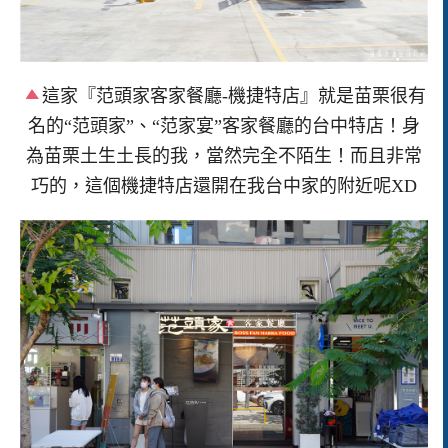
這家『范頭家客家餐廳-機捷特店』就是苗栗很有
名的“范頭家”、“范家宴”客家餐廳的台中特店！身
為苗栗土生土長的我，當然完全不陌生！而且非常
巧的，這個機捷特店還開在我台中家的附近呢XD