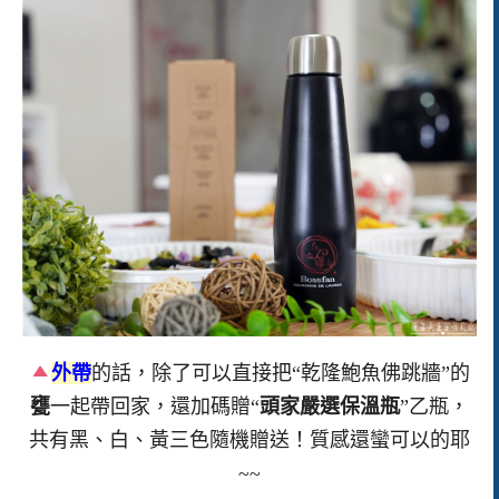
外帶
的話，除了可以直接把“乾隆鮑魚佛跳牆”的
甕
一起帶回家，還加碼贈“
頭家嚴選保溫瓶
”乙瓶，
共有黑、白、黃三色隨機贈送！質感還蠻可以的耶
~~