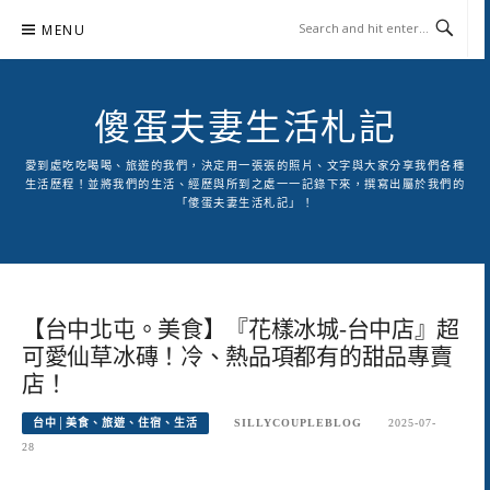
Skip
MENU
to
content
傻蛋夫妻生活札記
愛到處吃吃喝喝、旅遊的我們，決定用一張張的照片、文字與大家分享我們各種
生活歷程！並將我們的生活、經歷與所到之處一一記錄下來，撰寫出屬於我們的
「傻蛋夫妻生活札記」！
【台中北屯。美食】『花樣冰城-台中店』超
可愛仙草冰磚！冷、熱品項都有的甜品專賣
店！
台中│美食、旅遊、住宿、生活
SILLYCOUPLEBLOG
2025-07-
28