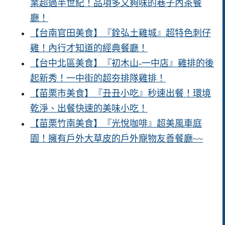
業超過半世紀！品項多又夠味的巷子內茶餐
廳！
【台南官田美食】『銓弘土雞城』超特色刺仔
雞！內行才知道的經典餐廳！
【台中北區美食】『初木山-一中店』雞排的後
起新秀！一中街的超夯排隊雞排！
【苗栗市美食】『丑丑小吃』秒速出餐！環境
乾淨、出餐快速的美味小吃！
【苗栗竹南美食】『光悅咖啡』超美風車庭
園！擁有戶外大草皮的戶外寵物友善餐廳~~