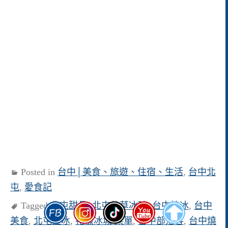
Posted in
台中│美食、旅遊、住宿、生活
,
台中北
屯
,
愛食記
Tagged
北屯甜品
,
北屯仙草冰磚
,
台中挫冰
,
台中
美食
,
北屯挫冰
,
花樣冰城 菜單
,
台中部落客
,
台中燒