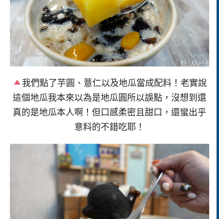
我們點了芋圓、薏仁以及地瓜當成配料！老實說
這個地瓜我本來以為是地瓜圓所以誤點，沒想到還
真的是地瓜本人啊！但口感柔密且甜口，還蠻出乎
意料的不錯吃耶！