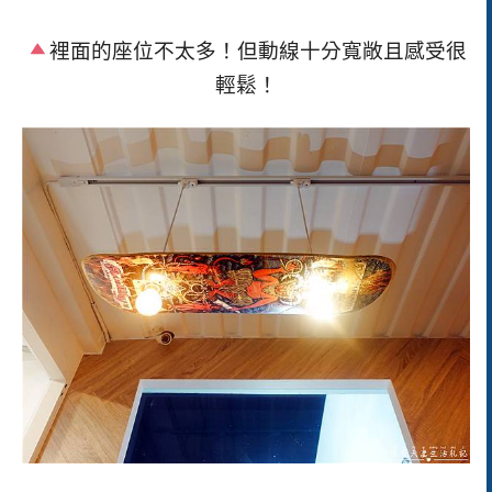
裡面的座位不太多！但動線十分寬敞且感受很
輕鬆！