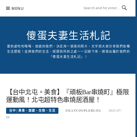
Skip
MENU
to
content
傻蛋夫妻生活札記
愛到處吃吃喝喝、旅遊的我們，決定用一張張的照片、文字與大家分享我們各種
生活歷程！並將我們的生活、經歷與所到之處一一記錄下來，撰寫出屬於我們的
「傻蛋夫妻生活札記」！
【台中北屯。美食】『頑板Bar串燒町』極限
運動風！北屯超特色串燒居酒屋！
台中│美食、旅遊、住宿、生活
SILLYCOUPLEBLOG
2025-07-
06