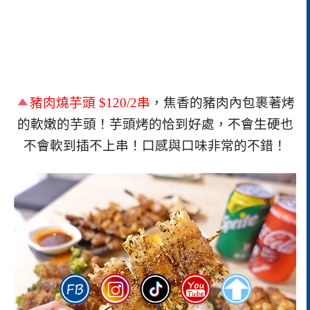
豬肉燒芋頭
$120/2串
，焦香的豬肉內包裹著烤
的軟嫩的芋頭！芋頭烤的恰到好處，不會生硬也
不會軟到插不上串！口感與口味非常的不錯！