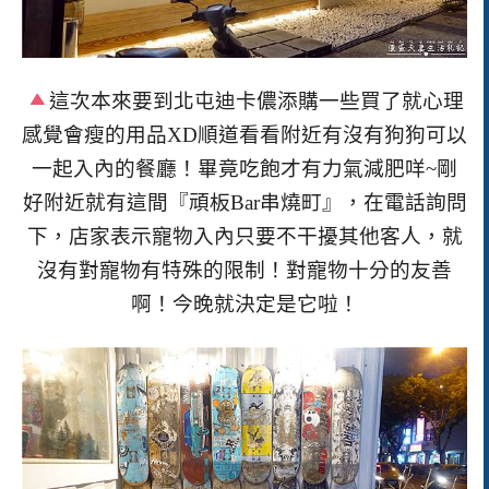
這次本來要到北屯迪卡儂添購一些買了就心理
感覺會瘦的用品
XD
順道看看附近有沒有狗狗可以
一起入內的餐廳！畢竟吃飽才有力氣減肥咩
~
剛
好附近就有這間
『頑板Bar串燒町』，在電話詢問
下，店家表示寵物入內只要不干擾其他客人，就
沒有對寵物有特殊的限制！對寵物十分的友善
啊！今晚就決定是它啦！