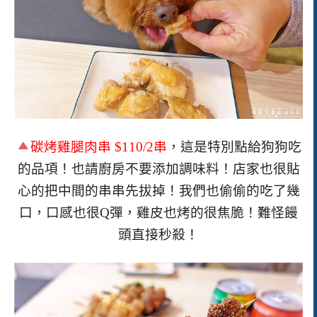
碳烤雞腿肉串
$110/2串
，這是特別點給狗狗吃
的品項！也請廚房不要添加調味料！店家也很貼
心的把中間的串串先拔掉！我們也偷偷的吃了幾
口，口感也很Q彈，雞皮也烤的很焦脆！難怪饅
頭直接秒殺！