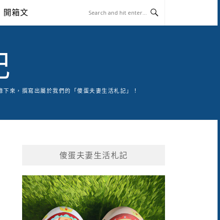
開箱文
記
錄下來，撰寫出屬於我們的「傻蛋夫妻生活札記」！
傻蛋夫妻生活札記