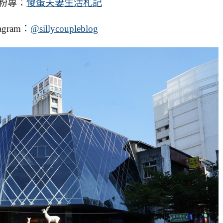
粉專：
傻蛋夫妻生活札記
agram：
@sillycoupleblog