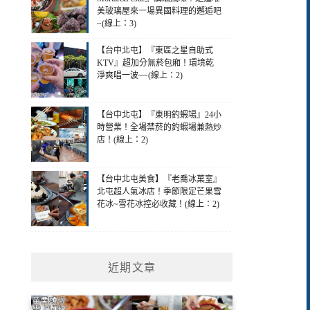
美玻璃屋來一場異國料理的邂逅吧
~(線上：3)
【台中北屯】『東區之星自助式
KTV』超加分無菸包廂！環境乾
淨爽唱一波~~(線上：2)
【台中北屯】『東明釣蝦場』24小
時營業！全場禁菸的釣蝦場兼熱炒
店！(線上：2)
【台中北屯美食】『老喬冰菓室』
北屯超人氣冰店！季節限定芒果雪
花冰~雪花冰控必收藏！(線上：2)
近期文章