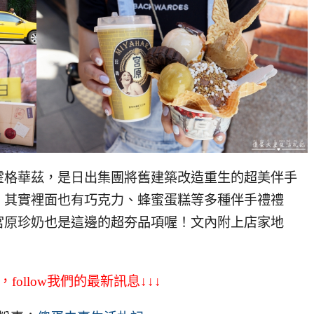
霍格華茲，是日出集團將舊建築改造重生的超美伴手
，其實裡面也有巧克力、蜂蜜蛋糕等多種伴手禮禮
宮原珍奶也是這邊的超夯品項喔！文內附上店家地
，follow我們的最新訊息↓↓↓