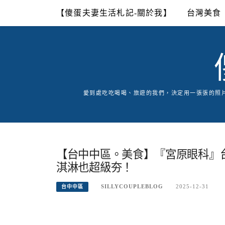
Skip
【傻蛋夫妻生活札記-關於我】
台灣美食
to
content
愛到處吃吃喝喝、旅遊的我們，決定用一張張的照
【台中中區。美食】『宮原眼科』
淇淋也超級夯！
SILLYCOUPLEBLOG
2025-12-31
台中中區