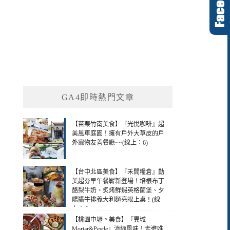
GA4即時熱門文章
【苗栗竹南美食】『光悅咖啡』超
美風車庭園！擁有戶外大草皮的戶
外寵物友善餐廳~~(線上：6)
【台中北區美食】『禾間糧倉』勤
美超夯早午餐嶄新登場！培根布丁
酪梨牛奶、炙烤鮮蝦英格蘭堡、夕
陽醬牛排義大利麵亮眼上桌！(線
上：4)
【桃園中壢。美食】『異域
Mortar&Pestle』滇緬風味！走進唯