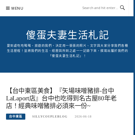
Skip
MENU
to
content
傻蛋夫妻生活札記
愛到處吃吃喝喝、旅遊的我們，決定用一張張的照片、文字與大家分享我們各種
生活歷程！並將我們的生活、經歷與所到之處一一記錄下來，撰寫出屬於我們的
「傻蛋夫妻生活札記」！
【台中東區美食】『矢場味噌豬排-台中
LaLaport店』台中也吃得到名古屋80年老
店！經典味噌豬排必須來一份~
台中東區
SILLYCOUPLEBLOG
2026-06-18