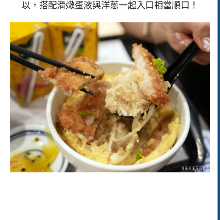
以，搭配滑嫩蛋液與洋蔥一起入口相當順口！