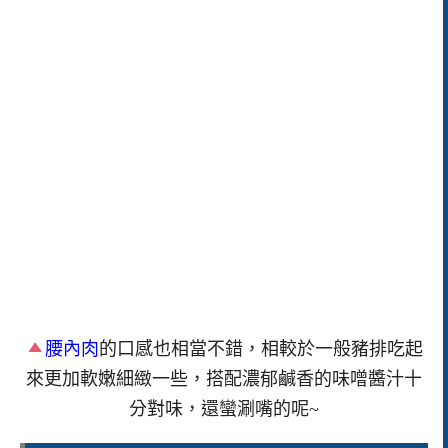
腰內肉
的口感也相當不錯，相較於一般豬排吃起
來更加軟嫩細緻一些，搭配濃郁鹹香的味噌醬汁十
分對味，還蠻涮嘴的呢~