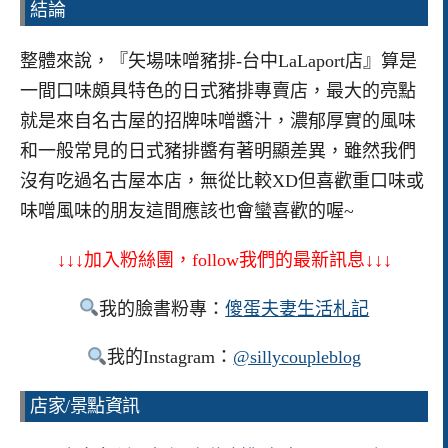
結論
整體來說，『矢場味噌豬排-台中LaLaport店』算是
一間口味頗具特色的日式豬排專賣店，最大的亮點
就是來自名古屋的招牌味噌醬汁，濃郁厚實的風味
和一般常見的日式豬排醬有著明顯差異，雖然我們
沒有吃過名古屋本店，無從比較XD但喜歡重口味或
味噌風味的朋友這間應該也會蠻喜歡的喔~
↓↓↓加入粉絲團，follow我們的最新訊息↓↓↓
我的臉書粉專：
傻蛋夫妻生活札記
我的Instagram：
@sillycoupleblog
店家/景點資訊