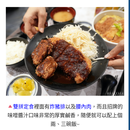
雙拼定食
裡面有
炸豬排
以及
腰內肉
，而且招牌的
味噌醬汁口味非常的厚實鹹香，隨便就可以配上個
兩、三碗飯~