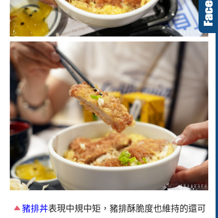
豬排丼
表現中規中矩，豬排酥脆度也維持的還可