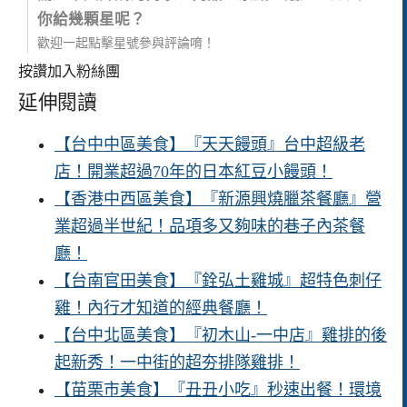
你給幾顆星呢？
歡迎一起點擊星號參與評論唷！
按讚加入粉絲團
延伸閱讀
【台中中區美食】『天天饅頭』台中超級老
店！開業超過70年的日本紅豆小饅頭！
【香港中西區美食】『新源興燒臘茶餐廳』營
業超過半世紀！品項多又夠味的巷子內茶餐
廳！
【台南官田美食】『銓弘土雞城』超特色刺仔
雞！內行才知道的經典餐廳！
【台中北區美食】『初木山-一中店』雞排的後
起新秀！一中街的超夯排隊雞排！
【苗栗市美食】『丑丑小吃』秒速出餐！環境