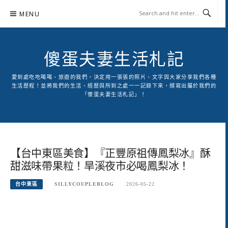
Skip
MENU
to
content
傻蛋夫妻生活札記
愛到處吃吃喝喝、旅遊的我們，決定用一張張的照片、文字與大家分享我們各種
生活歷程！並將我們的生活、經歷與所到之處一一記錄下來，撰寫出屬於我們的
「傻蛋夫妻生活札記」！
【台中東區美食】『正豐原祖傳鳳梨冰』酥
甜滋味帶果粒！旱溪夜市必喝鳳梨冰！
台中東區
SILLYCOUPLEBLOG
2026-05-22