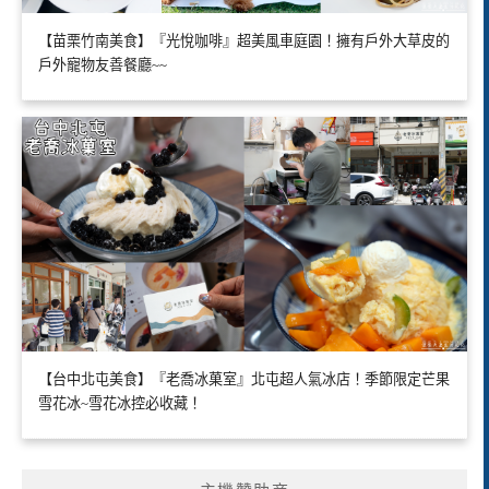
【苗栗竹南美食】『光悅咖啡』超美風車庭園！擁有戶外大草皮的
戶外寵物友善餐廳~~
【台中北屯美食】『老喬冰菓室』北屯超人氣冰店！季節限定芒果
雪花冰~雪花冰控必收藏！