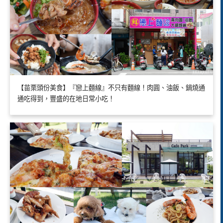
【苗栗頭份美食】『戀上麵線』不只有麵線！肉圓、油飯、鍋燒通
通吃得到，豐盛的在地日常小吃！