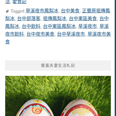
活
,
愛食記
Tagged
旱溪夜市鳳梨冰
,
台中美食
,
正豐原祖傳鳳
梨冰
,
台中部落客
,
祖傳鳳梨冰
,
台中東區美食
,
台中
鳳梨冰
,
台中飲料
,
台中東區鳳梨冰
,
旱溪夜市
,
旱溪
夜市飲料
,
台中夜市美食
,
台中旱溪夜市
,
旱溪夜市美
食
傻蛋夫妻生活札記