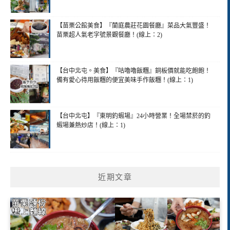
【苗栗公館美食】『蘭庭農莊花園餐廳』菜品大氣豐盛！
苗栗超人氣老字號景觀餐廳！(線上：2)
【台中北屯。美食】『咕嚕嚕飯糰』銅板價就能吃飽飽！
備有愛心待用飯糰的便宜美味手作飯糰！(線上：1)
【台中北屯】『東明釣蝦場』24小時營業！全場禁菸的釣
蝦場兼熱炒店！(線上：1)
近期文章