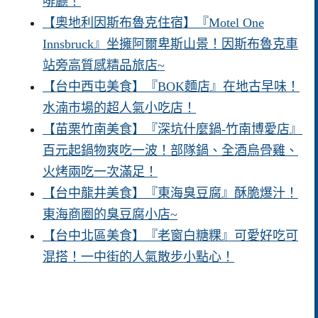
啡廳！
【奧地利因斯布魯克住宿】『Motel One
Innsbruck』坐擁阿爾卑斯山景！因斯布魯克車
站旁高質感精品旅店~
【台中西屯美食】『BOK麵店』在地古早味！
水湳市場的超人氣小吃店！
【苗栗竹南美食】『深坑什麼鍋-竹南博愛店』
百元起鍋物爽吃一波！部隊鍋、全酒烏骨雞、
火烤兩吃一次滿足！
【台中龍井美食】『東海臭豆腐』酥脆爆汁！
東海商圈的臭豆腐小店~
【台中北區美食】『老窗白糖粿』可愛好吃可
混搭！一中街的人氣散步小點心！