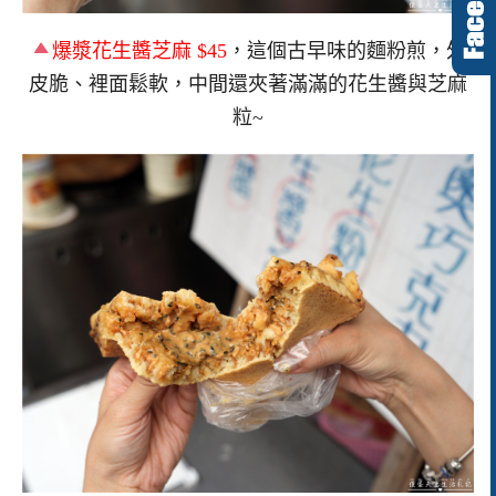
爆漿花生醬芝麻 $45
，這個古早味的麵粉煎，外
皮脆、裡面鬆軟，中間還夾著滿滿的花生醬與芝麻
粒~