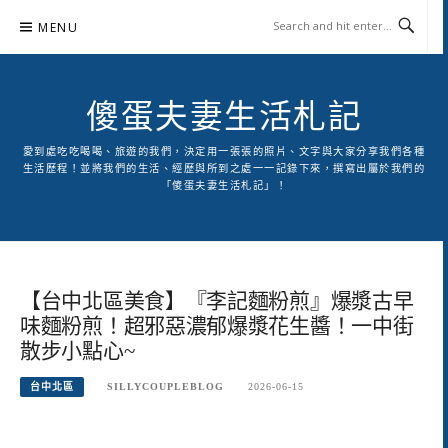
Skip
MENU
to
content
傻蛋夫妻生活札記
愛到處吃吃喝喝、旅遊的我們，決定用一張張的照片、文字與大家分享我們各種
生活歷程！並將我們的生活、經歷與所到之處一一記錄下來，撰寫出屬於我們的
「傻蛋夫妻生活札記」！
【台中北區美食】『李記麵粉煎』爆漿古早
味麵粉煎！超邪惡濃郁爆漿花生醬！一中街
散步小點心~
台中北區
SILLYCOUPLEBLOG
2026-06-15