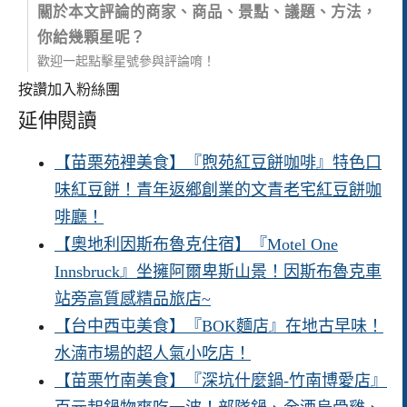
關於本文評論的商家、商品、景點、議題、方法，
你給幾顆星呢？
歡迎一起點擊星號參與評論唷！
按讚加入粉絲團
延伸閱讀
【苗栗苑裡美食】『煦苑紅豆餅咖啡』特色口
味紅豆餅！青年返鄉創業的文青老宅紅豆餅咖
啡廳！
【奧地利因斯布魯克住宿】『Motel One
Innsbruck』坐擁阿爾卑斯山景！因斯布魯克車
站旁高質感精品旅店~
【台中西屯美食】『BOK麵店』在地古早味！
水湳市場的超人氣小吃店！
【苗栗竹南美食】『深坑什麼鍋-竹南博愛店』