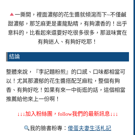
一撕開，裡面濃郁的花生醬就傾瀉而下~不僅鹹
甜濃郁，那芝麻更是畫龍點睛，有夠濃香的！出乎
意料的，比看起來還要好吃很多很多，那滋味實在
有夠迷人、有夠好吃耶！
結論
整體來說，『李記麵粉煎』的口感、口味都相當可
以！尤其那濃郁的花生醬搭配芝麻粒，整個有夠
香、有夠好吃！如果有來一中街逛的話，這個相當
推薦給他來上一份啊！
↓↓↓加入粉絲團，follow我們的最新訊息↓↓↓
我的臉書粉專：
傻蛋夫妻生活札記