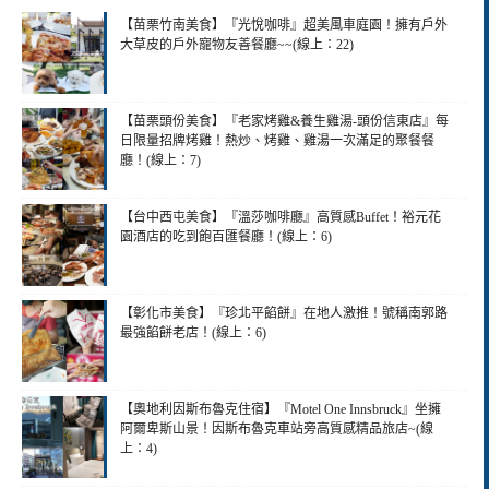
【苗栗竹南美食】『光悅咖啡』超美風車庭園！擁有戶外
大草皮的戶外寵物友善餐廳~~(線上：22)
【苗栗頭份美食】『老家烤雞&養生雞湯-頭份信東店』每
日限量招牌烤雞！熱炒、烤雞、雞湯一次滿足的聚餐餐
廳！(線上：7)
【台中西屯美食】『溫莎咖啡廳』高質感Buffet！裕元花
園酒店的吃到飽百匯餐廳！(線上：6)
【彰化市美食】『珍北平餡餅』在地人激推！號稱南郭路
最強餡餅老店！(線上：6)
【奧地利因斯布魯克住宿】『Motel One Innsbruck』坐擁
阿爾卑斯山景！因斯布魯克車站旁高質感精品旅店~(線
上：4)