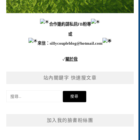
合作邀約請私訊FB粉專
或
來信：
sillycoupleblog@hotmail.com
✓
關於我
站內關鍵字 快速搜文章
搜
尋
關
鍵
加入我的臉書粉絲團
字: