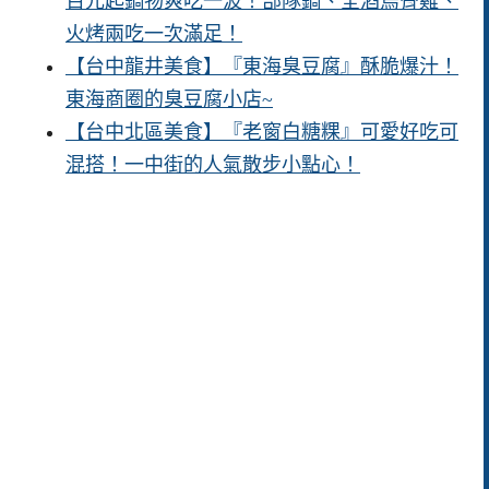
百元起鍋物爽吃一波！部隊鍋、全酒烏骨雞、
火烤兩吃一次滿足！
【台中龍井美食】『東海臭豆腐』酥脆爆汁！
東海商圈的臭豆腐小店~
【台中北區美食】『老窗白糖粿』可愛好吃可
混搭！一中街的人氣散步小點心！