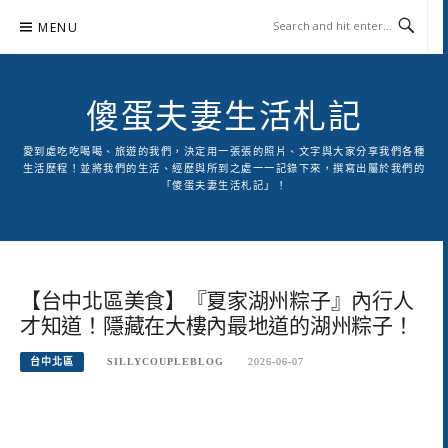
Skip
MENU
to
content
傻蛋夫妻生活札記
愛到處吃吃喝喝、旅遊的我們，決定用一張張的照片、文字與大家分享我們各種
生活歷程！並將我們的生活、經歷與所到之處一一記錄下來，撰寫出屬於我們的
「傻蛋夫妻生活札記」！
【台中北區美食】『夏家湖州粽子』內行人
才知道！隱藏在大樓內最地道的湖州粽子！
台中北區
SILLYCOUPLEBLOG
2026-06-07