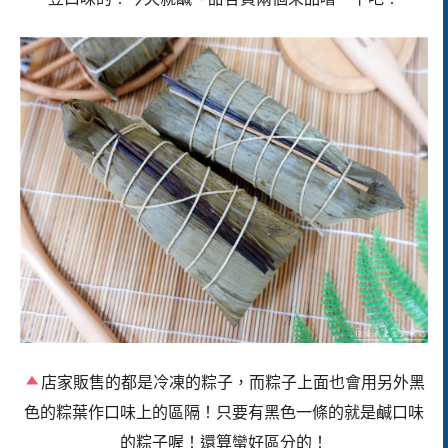
店家販售的都是冷凍的粽子，而粽子上面也會用另外黑
色的粽葉作口味上的區隔！只要有黑色一條的就是鹹口味
的粽子喔！還算蠻好區分的！