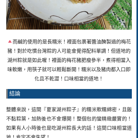
而鹹的使用的是長糯米！裡面包裹著醬油醃製過的梅花
豬！對於吃慣台灣粽的人可能會覺得配料單調！但道地的
湖州粽就是如此喔！裡面的梅花豬肥瘦參半，煮得相當入
味軟嫩，用筷子就可以輕鬆斷開！糯米以及豬肉都入口即
化且不乾澀！口味相當的道地！
結論
整體來說，這間
『夏家湖州粽子』的糯米軟糯綿密，且飯
不黏粽葉，加熱後也不會爆開！整個包的蠻精緻嚴實的！
如果有人小時後也是吃湖州粽長大的話！這間口味相當道
地！肯定不會失望！