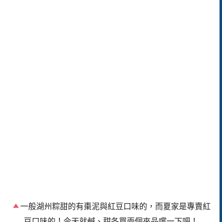
一般湖州粽甜的有棗泥與紅豆口味的，而夏家是專賣紅
豆口味的！今天就鹹、甜各買兩個來品嚐一下吧！