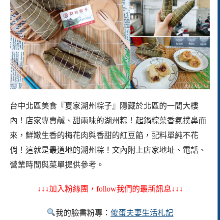
台中北區美食『夏家湖州粽子』隱藏於北區的一間大樓
內！店家專賣鹹、甜兩味的湖州粽！起鍋粽葉香氣撲鼻而
來，鮮嫩生香的梅花肉與香甜的紅豆餡，配料單純不花
俏！這就是最道地的湖州粽！
文內附上店家地址、電話、
營業時間與菜單提供參考。
↓↓↓加入粉絲團，follow我們的最新訊息↓↓↓
我的臉書粉專：
傻蛋夫妻生活札記