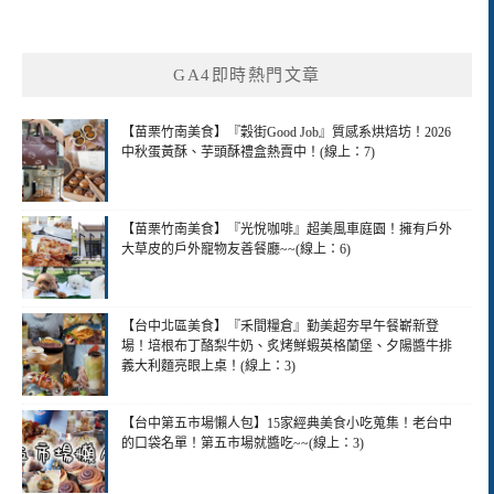
GA4即時熱門文章
【苗栗竹南美食】『穀街Good Job』質感系烘焙坊！2026
中秋蛋黃酥、芋頭酥禮盒熱賣中！(線上：7)
【苗栗竹南美食】『光悅咖啡』超美風車庭園！擁有戶外
大草皮的戶外寵物友善餐廳~~(線上：6)
【台中北區美食】『禾間糧倉』勤美超夯早午餐嶄新登
場！培根布丁酪梨牛奶、炙烤鮮蝦英格蘭堡、夕陽醬牛排
義大利麵亮眼上桌！(線上：3)
【台中第五市場懶人包】15家經典美食小吃蒐集！老台中
的口袋名單！第五市場就醬吃~~(線上：3)