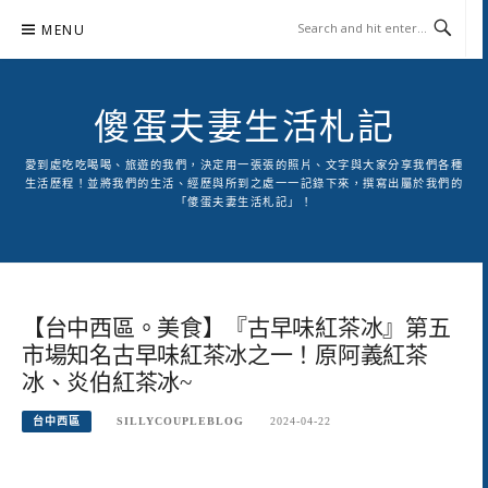
Skip
MENU
to
content
傻蛋夫妻生活札記
愛到處吃吃喝喝、旅遊的我們，決定用一張張的照片、文字與大家分享我們各種
生活歷程！並將我們的生活、經歷與所到之處一一記錄下來，撰寫出屬於我們的
「傻蛋夫妻生活札記」！
【台中西區。美食】『古早味紅茶冰』第五
市場知名古早味紅茶冰之一！原阿義紅茶
冰、炎伯紅茶冰~
台中西區
SILLYCOUPLEBLOG
2024-04-22