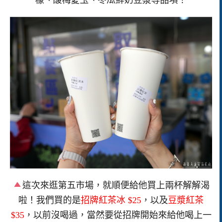
檬、酸梅愛玉、冬瓜鮮奶豆漿等品項！
這次來逛第五市場，就順便給他買上兩杯解解渴
啦！我們買的是
招牌紅茶冰 $25
，以及
豆漿紅茶
$35
，以前沒喝過，當然要從招牌開始來給他喝上一