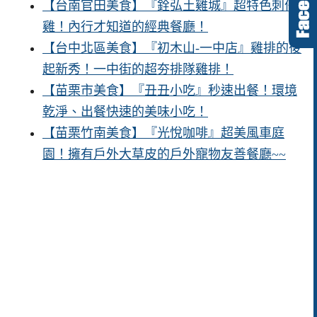
【台南官田美食】『銓弘土雞城』超特色刺仔
雞！內行才知道的經典餐廳！
【台中北區美食】『初木山-一中店』雞排的後
起新秀！一中街的超夯排隊雞排！
【苗栗市美食】『丑丑小吃』秒速出餐！環境
乾淨、出餐快速的美味小吃！
【苗栗竹南美食】『光悅咖啡』超美風車庭
園！擁有戶外大草皮的戶外寵物友善餐廳~~