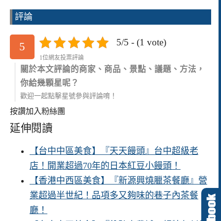
評論
5/5 - (1 vote)
5
1位網友投票評論
關於本文評論的商家、商品、景點、議題、方法，
你給幾顆星呢？
歡迎一起點擊星號參與評論唷！
按讚加入粉絲團
延伸閱讀
【台中中區美食】『天天饅頭』台中超級老
店！開業超過70年的日本紅豆小饅頭！
【香港中西區美食】『新源興燒臘茶餐廳』營
業超過半世紀！品項多又夠味的巷子內茶餐
廳！