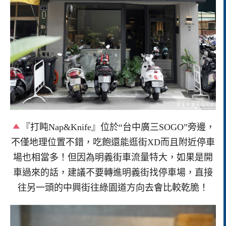
『打盹Nap&Knife』位於“台中廣三SOGO”旁邊，
不僅地理位置不錯，吃飽還能逛街XD而且附近停車
場也相當多！但因為明義街車流量特大，如果是開
車過來的話，建議不要轉進明義街找停車場，直接
往另一頭的中興街往綠園道方向去會比較乾脆！