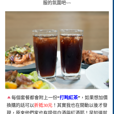
服的氛圍吧~~
每個套餐都會附上一份
“
打盹紅茶
”
，如果想加價
換購的話可以
折抵30元
！其實我也在開動以後才發
現，原來他們家也有提供白酒與紅酒耶！早知道就