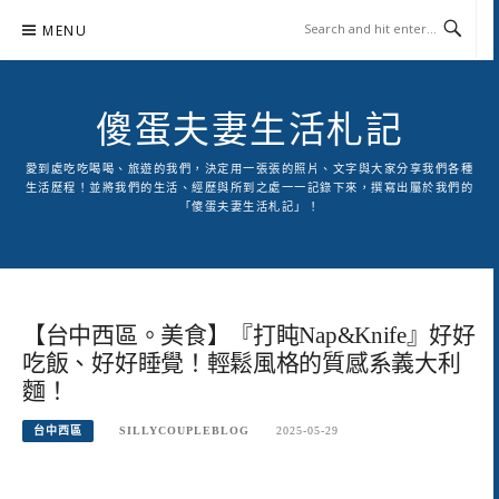
Skip
MENU
to
content
傻蛋夫妻生活札記
愛到處吃吃喝喝、旅遊的我們，決定用一張張的照片、文字與大家分享我們各種
生活歷程！並將我們的生活、經歷與所到之處一一記錄下來，撰寫出屬於我們的
「傻蛋夫妻生活札記」！
【台中西區。美食】『打盹Nap&Knife』好好
吃飯、好好睡覺！輕鬆風格的質感系義大利
麵！
台中西區
SILLYCOUPLEBLOG
2025-05-29