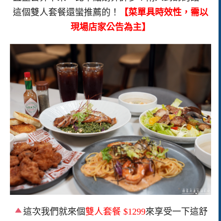
這個雙人套餐還蠻推薦的！
【菜單具時效性，需以
現場店家公告為主】
這次我們就來個
雙人套餐 $1299
來享受一下這舒