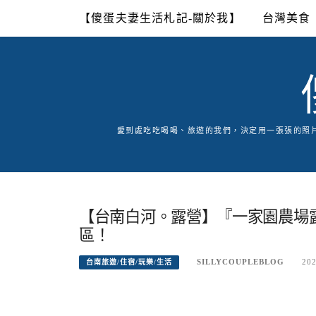
Skip
【傻蛋夫妻生活札記-關於我】
台灣美食
to
content
愛到處吃吃喝喝、旅遊的我們，決定用一張張的照
【台南白河。露營】『一家園農場
區！
SILLYCOUPLEBLOG
202
台南旅遊/住宿/玩樂/生活