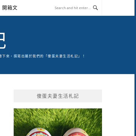
開箱文
記
錄下來，撰寫出屬於我們的「傻蛋夫妻生活札記」！
傻蛋夫妻生活札記