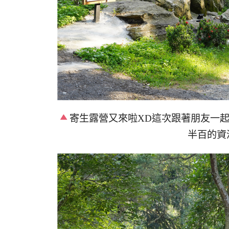
寄生露營又來啦XD這次跟著朋友一
半百的資