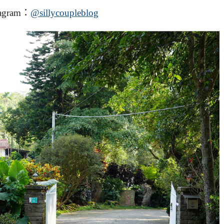
agram：
@sillycoupleblog