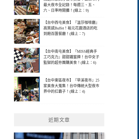
最大夜市全記錄！每週三、五、
六、日準時開攤！(線上：9)
【台中西屯美食】『溫莎咖啡廳』
高質感Buffet！裕元花園酒店的吃
到飽百匯餐廳！(線上：7)
【台中南屯美食】『MISS經典手
工巧克力』甜甜鐵窗牌！台中女子
監獄的超夯團購美食！(線上：6)
【台中東區夜市】『旱溪夜市』25
家美食大蒐集！台中傳統大型夜市
界中的扛霸子！(線上：4)
近期文章