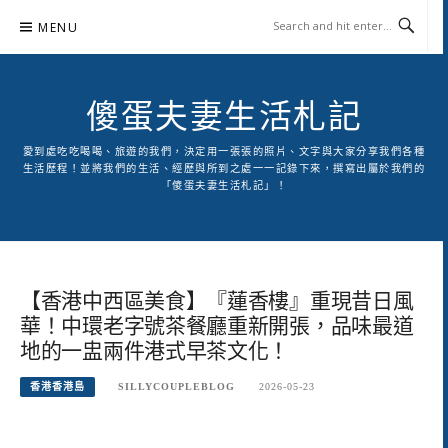
Skip
MENU
to
content
傻蛋夫妻生活札記
愛到處吃吃喝喝、旅遊的我們，決定用一張張的照片、文字與大家分享我們各種
生活歷程！並將我們的生活、經歷與所到之處一一記錄下來，撰寫出屬於我們的
「傻蛋夫妻生活札記」！
【香港中西區美食】『蓮香樓』重現昔日風
華！中環老字號茶餐廳重新開張，品味最道
地的一盅兩件港式早茶文化！
香港香港島
SILLYCOUPLEBLOG
2026-05-23