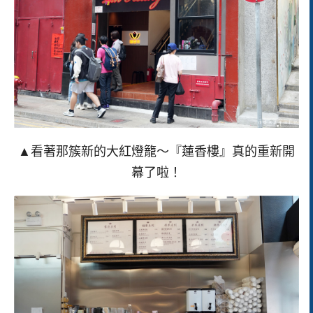
▲看著那簇新的大紅燈籠～『蓮香樓』真的重新開
幕了啦！