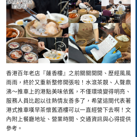
香港百年老店『蓮香樓』之前關關開開、歷經風風
雨雨，終於又重新整修開張啦！水滾茶靚、人聲鼎
沸～推車上的港點美味依舊，不僅環境變得明亮、
服務人員比起以往熱情友善多了，希望這間代表著
港式推車嘆早茶懷舊酒樓可以一直經營下去啊！文
內附上餐廳地址、營業時間、交通資訊與心得提供
參考。