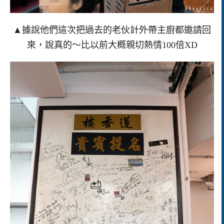
▲據說他們這次把過去的老伙計外帶主廚都邀請回
來，說真的～比以前大概親切熱情100倍XD