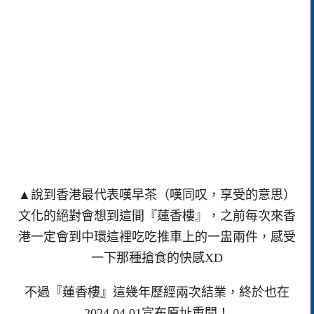
▲說到香港最代表嘆早茶（嘆同叹，享受的意思）
文化的絕對會想到這間『蓮香樓』，之前每次來香
港一定會到中環這裡吃吃推車上的一盅兩件，感受
一下那種搶食的快感XD
不過『蓮香樓』這幾年歷經兩次結業，終於也在
2024.04.01宣布原址重開！