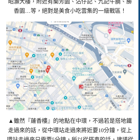
昭灝大樓，附近有蘭芳園、沾仔記、九記牛腩、勝
香園…等，絕對是美食小吃雲集的一級戰區！
▲雖然『蓮香樓』的地點在中環，不過若是搭地鐵
走過來的話，從中環站走過來將近要10分鐘，從上
環站走過來只需要5分鐘，所以從搭車的話，建議從