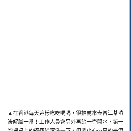
▲在香港每天這樣吃吃喝喝，很推薦來壺普洱茶消
滯解膩一番！工作人員會另外再給一壺開水，第一
泡把桌上的碗筷給清洗一下，但要小心～真的是滾