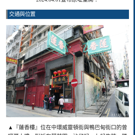
交通與位置
▲『蓮香樓』位在中環威靈頓街與鴨巴甸街口的曾