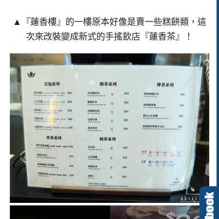
▲『蓮香樓』的一樓原本好像是賣一些糕餅類，這
次來改裝變成新式的手搖飲店『蓮香茶』！