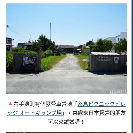
右手邊則有個露營車營地「
糸島ピクニックビレ
ッジ オートキャンプ場
」，喜歡來日本露營的朋友
可以來試試喔！