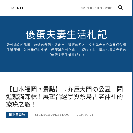
Skip
MENU
to
content
傻蛋夫妻生活札記
愛到處吃吃喝喝、旅遊的我們，決定用一張張的照片、文字與大家分享我們各種
生活歷程！並將我們的生活、經歷與所到之處一一記錄下來，撰寫出屬於我們的
「傻蛋夫妻生活札記」！
【日本福岡。景點】『芥屋大門の公園』闖
進龍貓森林！展望台絕景與糸島古老神社的
療癒之旅！
日本自由行
SILLYCOUPLEBLOG
2026-01-21