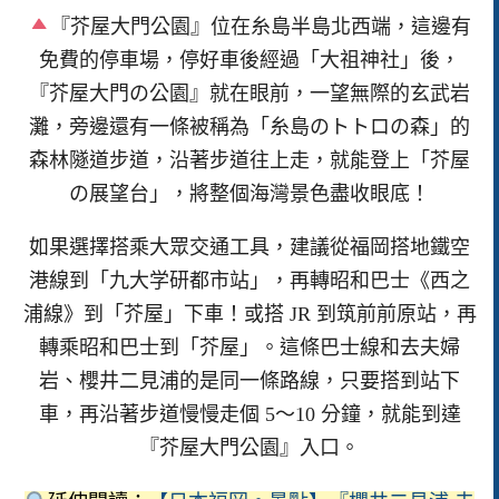
『芥屋大門公園』位在糸島半島北西端，這邊有
免費的停車場，停好車後經過「大祖神社」後，
『芥屋大門の公園』就在眼前，一望無際的玄武岩
灘，旁邊還有一條被稱為「糸島のトトロの森」的
森林隧道步道，沿著步道往上走，就能登上「芥屋
の展望台」，將整個海灣景色盡收眼底！
如果選擇搭乘大眾交通工具，建議從福岡搭地鐵空
港線到「九大学研都市站」，再轉昭和巴士《西之
浦線》到「芥屋」下車！或搭 JR 到筑前前原站，再
轉乘昭和巴士到「芥屋」。這條巴士線和去夫婦
岩、櫻井二見浦的是同一條路線，只要搭到站下
車，再沿著步道慢慢走個 5～10 分鐘，就能到達
『芥屋大門公園』入口。