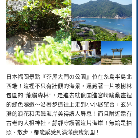
日本福岡景點『芥屋大門の公園』位在糸島半島北
西端！這裡不只有壯觀的海景，還藏著一片被樹林
包圍的“龍貓森林”，走進去就像闖進宮崎駿動畫裡
的綠色隧道～沿著步道往上走到小小展望台，玄界
灘的浪花和黑磯海岸美得讓人屏息！而且附近還有
古老的大祖神社，靜靜守護著這片海岸！無論是拍
照、散步，都能感受到滿滿療癒氛圍！