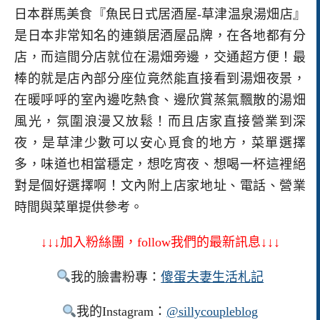
日本群馬美食『魚民日式居酒屋-草津温泉湯畑店』
是日本非常知名的連鎖居酒屋品牌，在各地都有分
店，而這間分店就位在湯畑旁邊，交通超方便！最
棒的就是店內部分座位竟然能直接看到湯畑夜景，
在暖呼呼的室內邊吃熱食、邊欣賞蒸氣飄散的湯畑
風光，氛圍浪漫又放鬆！而且店家直接營業到深
夜，是草津少數可以安心覓食的地方，菜單選擇
多，味道也相當穩定，想吃宵夜、想喝一杯這裡絕
對是個好選擇啊！文內附上店家地址、電話、營業
時間與菜單提供參考。
↓↓↓加入粉絲團，follow我們的最新訊息↓↓↓
我的臉書粉專：
傻蛋夫妻生活札記
我的Instagram：
@sillycoupleblog