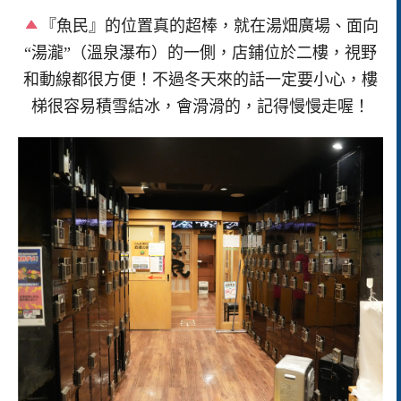
『魚民』的位置真的超棒，就在湯畑廣場、面向
“湯瀧”（溫泉瀑布）的一側，店鋪位於二樓，視野
和動線都很方便！不過冬天來的話一定要小心，樓
梯很容易積雪結冰，會滑滑的，記得慢慢走喔！