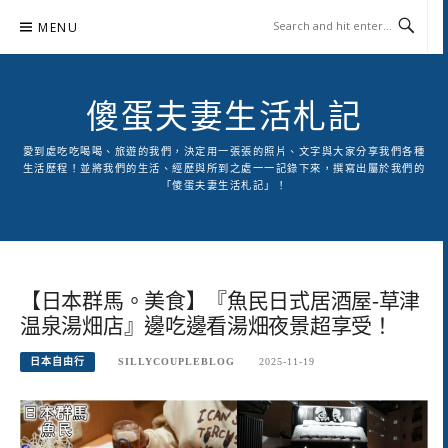
Skip
MENU
to
content
傻蛋夫妻生活札記
愛到處吃吃喝喝、旅遊的我們，決定用一張張的照片、文字與大家分享我們各種
生活歷程！並將我們的生活、經歷與所到之處一一記錄下來，撰寫出屬於我們的
「傻蛋夫妻生活札記」！
【日本群馬。美食】『魚民日式居酒屋-草津
温泉湯畑店』邊吃邊看湯畑夜景超享受！
日本自由行
SILLYCOUPLEBLOG
2025-11-19