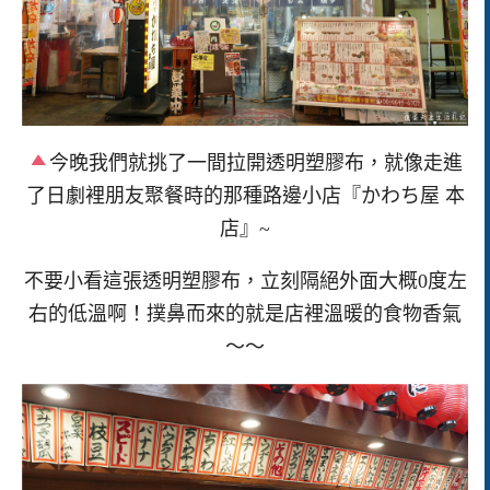
今晚我們就挑了一間拉開透明塑膠布，就像走進
了日劇裡朋友聚餐時的那種路邊小店『かわち屋 本
店』~
不要小看這張透明塑膠布，立刻隔絕外面大概0度左
右的低溫啊！撲鼻而來的就是店裡溫暖的食物香氣
～～