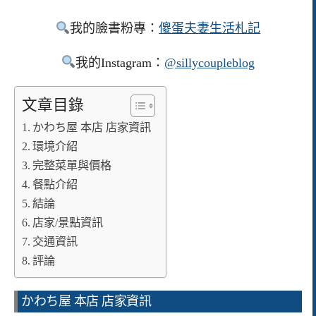
我的臉書粉專：
傻蛋夫妻生活札記
我的Instagram：
@sillycoupleblog
文章目錄
かわち屋 本店 店家資訊
環境介紹
完整菜單與價格
餐點介紹
結論
店家/景點資訊
交通資訊
評論
かわち屋 本店 店家資訊