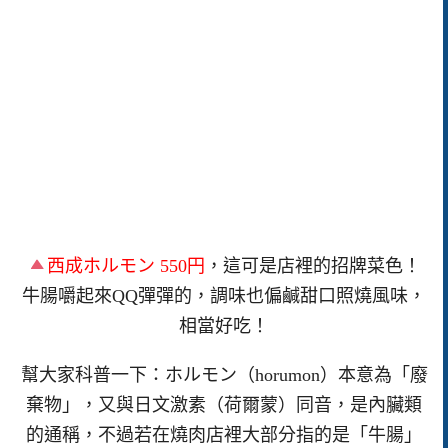
西成ホルモン 550円
，這可是店裡的招牌菜色！
牛腸嚼起來QQ彈彈的，調味也偏鹹甜口照燒風味，
相當好吃！
幫大家科普一下：ホルモン（horumon）本意為「廢
棄物」，又與日文激素（荷爾蒙）同音，是內臟類
的通稱，不過若在燒肉店裡大部分指的是「牛腸」