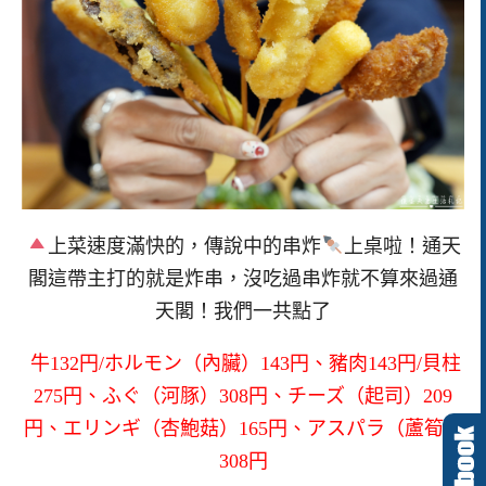
上菜速度滿快的，傳說中的串炸
上桌啦！通天
閣這帶主打的就是炸串，沒吃過串炸就不算來過通
天閣！我們一共點了
牛132円/ホルモン（內臟）143円、豬肉143円/貝柱
275円、ふぐ（河豚）308円、チーズ（起司）209
円、エリンギ（杏鮑菇）165円、アスパラ（蘆筍）
308円