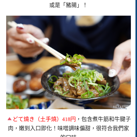
或是「豬腸」！
どて燒き（土手燒）418円
，包含煮牛筋和牛腱子
肉，嫩到入口即化！味噌調味偏甜，很符合我們家