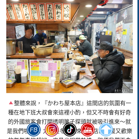
整體來說，『かわち屋本店』這間店的氛圍有一
種在地下班大叔會來這裡小酌，但又不時會有好奇
的外國旅客會打開透明簾子探頭就被吸引進來～就
是我們啦XD！尤其是冬天過來時～店內溫暖又歡樂