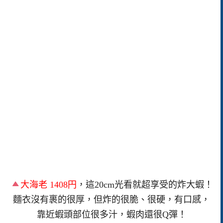
大海老 1408円
，這20cm光看就超享受的炸大蝦！
麵衣沒有裹的很厚，但炸的很脆、很硬，有口感，
靠近蝦頭部位很多汁，蝦肉還很Q彈！