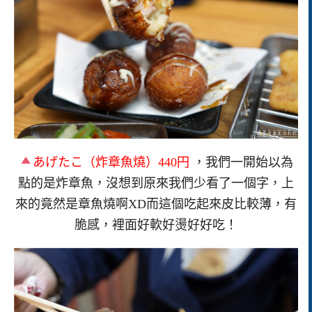
あげたこ（炸章魚燒）440円
，我們一開始以為
點的是炸章魚，沒想到原來我們少看了一個字，上
來的竟然是章魚燒啊XD而這個吃起來皮比較薄，有
脆感，裡面好軟好燙好好吃！