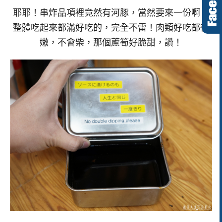
耶耶！串炸品項裡竟然有河豚，當然要來一份啊！
整體吃起來都滿好吃的，完全不雷！肉類好吃都很
嫩，不會柴，那個蘆筍好脆甜，讚！