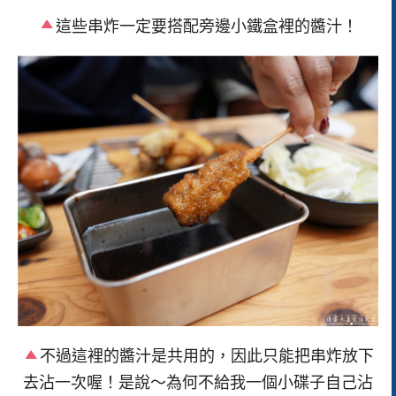
這些串炸一定要搭配旁邊小鐵盒裡的醬汁！
不過這裡的醬汁是共用的，因此只能把串炸放下
去沾一次喔！是說～為何不給我一個小碟子自己沾