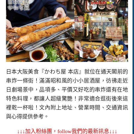
日本大阪美食『かわち屋 本店』就位在通天閣前的
串炸一條街！滿滿昭和風的小小居酒屋，彷彿走近
日劇場景中，品項多、平價又好吃的串炸還有在地
特色料理，都讓人超級驚艷！非常適合逛街後來這
裡乾一杯啦！文內附上地址、營業時間、交通資訊
與心得提供參考。
↓↓↓加入粉絲團，follow我們的最新訊息↓↓↓