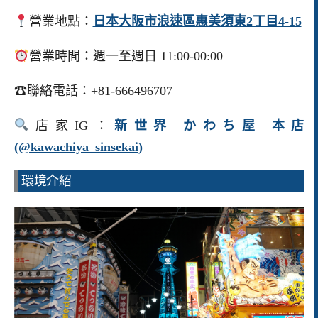
營業地點：
日本大阪市浪速區惠美須東2丁目4-15
營業時間：週一至週日 11:00-00:00
☎聯絡電話：+81-666496707
店家IG：
新世界 かわち屋 本店
(@kawachiya_sinsekai)
環境介紹