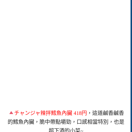
チャンジャ辣拌鱈魚內臟 418円
，這道鹹香鹹香
的鱈魚內臟，脆中帶點嚼勁，口感相當特別，也是
超下酒的小菜~