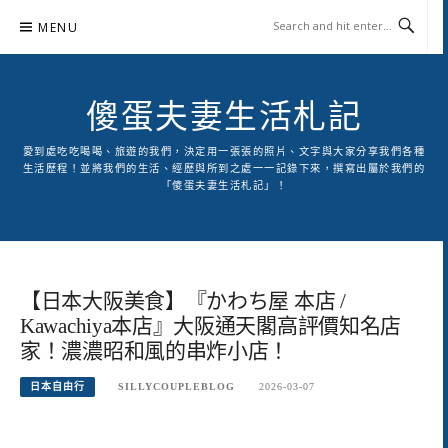
Skip
MENU
to
content
傻蛋夫妻生活札記
愛到處吃吃喝喝、旅遊的我們，決定用一張張的照片、文字與大家分享我們各種
生活歷程！並將我們的生活、經歷與所到之處一一記錄下來，撰寫出屬於我們的
「傻蛋夫妻生活札記」！
【日本大阪美食】『かわち屋 本店 /
Kawachiya本店』大阪通天閣高評價知名店
家！濃濃昭和風的串炸小店！
日本自由行
SILLYCOUPLEBLOG
2026-03-07