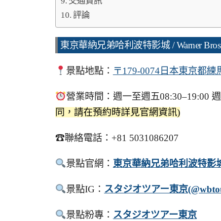
交通資訊
評論
東京華納兄弟哈利波特影城 / Warner Bros. S
景點地點：
〒179-0074日本東京都練
營業時間：週一至週五08:30–19:00 週六
同，請在預約時詳見官網資訊)
☎聯絡電話：+81 5031086207
景點官網：
東京華納兄弟哈利波特影
景點IG：
スタジオツアー東京(@wbtour
景點粉專：
スタジオツアー東京