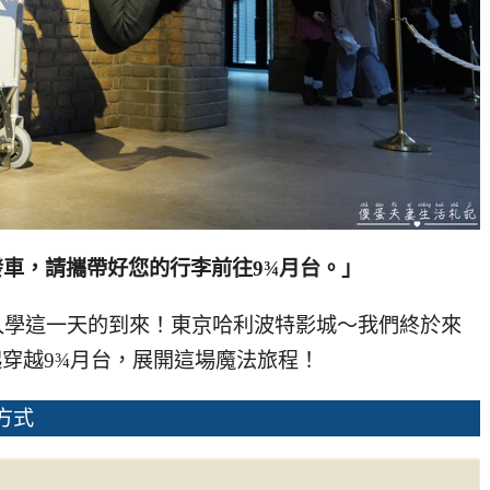
車，請攜帶好您的行李前往9¾月台。」
入學這一天的到來！東京哈利波特影城～我們終於來
穿越9¾月台，展開這場魔法旅程！
方式