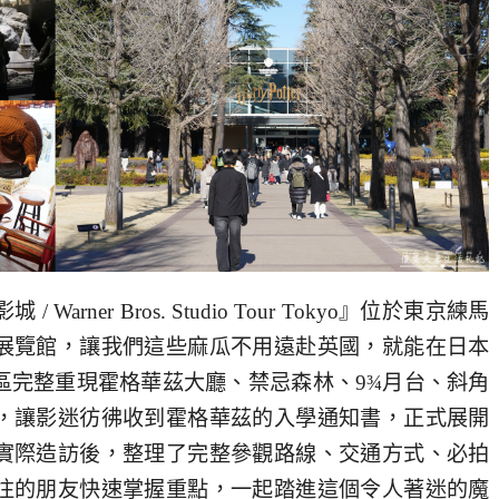
ner Bros. Studio Tour Tokyo』位於東京練馬
展覽館，讓我們這些麻瓜不用遠赴英國，就能在日本
區完整重現霍格華茲大廳、禁忌森林、9¾月台、斜角
，讓影迷彷彿收到霍格華茲的入學通知書，正式展開
實際造訪後，整理了完整參觀路線、交通方式、必拍
往的朋友快速掌握重點，一起踏進這個令人著迷的魔