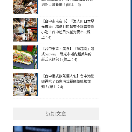
到飽百匯餐廳！(線上：6)
【台中南屯夜市】『漁人町日本星
光市集』精選11間超夯不踩雷美食
小吃！台中超日式星光夜市~(線
上：4)
【台中東區。美食】『陳越南』越
式Subway！新光市場內超美味的
越式大麵包！(線上：4)
【台中港式飲茶懶人包】台中港點
哪裡吃？15家港式餐廳蒐錄報你
知！(線上：4)
近期文章