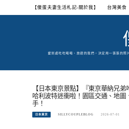
Skip
【傻蛋夫妻生活札記-關於我】
台灣美食
to
content
愛到處吃吃喝喝、旅遊的我們，決定用一張張的照
【日本東京景點】『東京華納兄弟哈利波特影城 /
哈利波特迷衝啦！園區交通、地圖
手！
SILLYCOUPLEBLOG
2026-07-01
日本東京