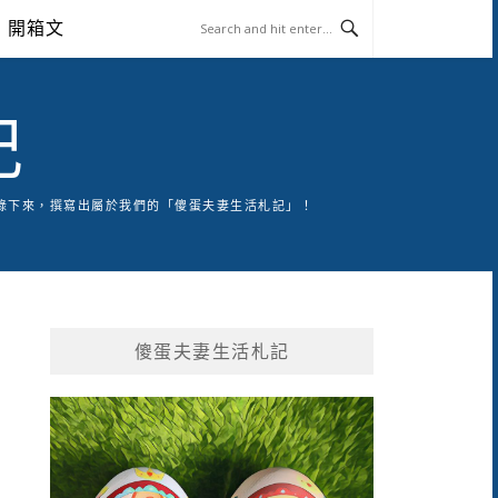
開箱文
記
錄下來，撰寫出屬於我們的「傻蛋夫妻生活札記」！
傻蛋夫妻生活札記