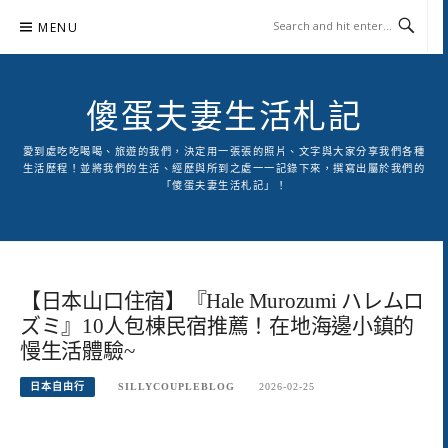
Skip
MENU
to
content
傻蛋夫妻生活札記
愛到處吃吃喝喝、旅遊的我們，決定用一張張的照片、文字與大家分享我們各種
生活歷程！並將我們的生活、經歷與所到之處一一記錄下來，撰寫出屬於我們的
「傻蛋夫妻生活札記」！
【日本山口住宿】『Hale Murozumi ハレムロ
ズミ』10人包棟民宿推薦！在地海邊小鎮的
慢生活體驗~
日本自由行
SILLYCOUPLEBLOG
2026-02-25