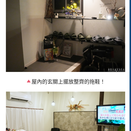
屋內的玄關上擺放整齊的拖鞋！