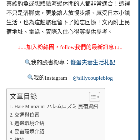
喜歡釣魚或想體驗海邊休閒的人都非常適合！這裡
不只是落腳處，更能讓人放慢步調、感受日本小鎮
生活，也為這趟旅程留下了難忘回憶！文內附上民
宿地址、電話、實際入住心得等提供參考。
↓↓↓加入粉絲團，follow我們的最新訊息↓↓↓
我的臉書粉專：
傻蛋夫妻生活札記
我的Instagram：
@sillycoupleblog
文章目錄
Hale Murozumi ハレムロズミ 民宿資訊
交通與位置
週邊環境介紹
民宿環境介紹