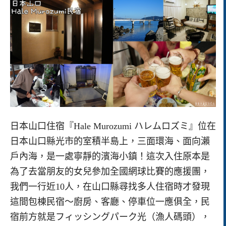
日本山口住宿『Hale Murozumi ハレムロズミ』位在
日本山口縣光市的室積半島上，三面環海、面向瀨
戶內海，是一處寧靜的濱海小鎮！這次入住原本是
為了去當朋友的女兒參加全國網球比賽的應援團，
我們一行近10人，在山口縣尋找多人住宿時才發現
這間包棟民宿～廚房、客廳、停車位一應俱全，民
宿前方就是フィッシングパーク光（漁人碼頭），