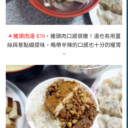
豬頭肉湯
$70
，豬頭肉口感很嫩！湯也有用薑
絲與蔥點綴提味，略帶辛辣的口感也十分的暖胃
~