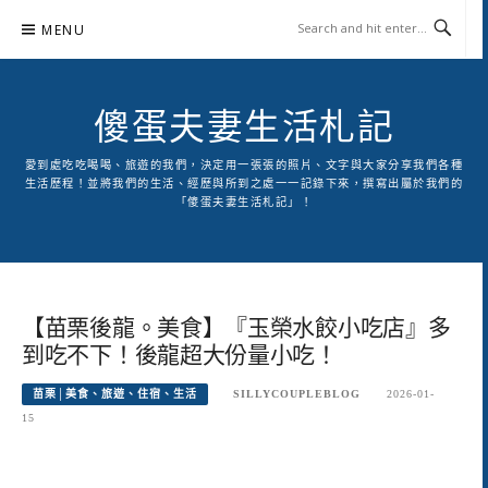
Skip
MENU
to
content
傻蛋夫妻生活札記
愛到處吃吃喝喝、旅遊的我們，決定用一張張的照片、文字與大家分享我們各種
生活歷程！並將我們的生活、經歷與所到之處一一記錄下來，撰寫出屬於我們的
「傻蛋夫妻生活札記」！
【苗栗後龍。美食】『玉榮水餃小吃店』多
到吃不下！後龍超大份量小吃！
苗栗│美食、旅遊、住宿、生活
SILLYCOUPLEBLOG
2026-01-
15