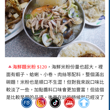
海鮮麵米粉
$120
，海鮮米粉份量也超大，裡
面有蝦子、蛤蜊、小卷、肉絲等配料，整個滿出
碗麵！米粉也是順口不生澀！但對我來說口味比
較淡了一些，加點醬料口味會更加豐富！
但
這個
是比較早期的品項，後面在訪的時候就已經沒了
~~