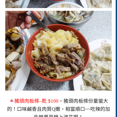
豬頭肉板條
–
乾
$100
，豬頭肉板條份量蠻大
的！口味鹹香且肉質
Q
嫩，相當順口~~吃辣的加