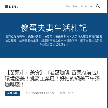
Skip
MENU
to
content
傻蛋夫妻生活札記
愛到處吃吃喝喝、旅遊的我們，決定用一張張的照片、文字與大家分享我們各種
生活歷程！並將我們的生活、經歷與所到之處一一記錄下來，撰寫出屬於我們的
「傻蛋夫妻生活札記」！
【苗栗市。美食】『老窩咖啡-苗栗府前店』
環境優美！挑高工業風！好拍的網美下午茶
咖啡廳！
苗栗市區
SILLYCOUPLEBLOG
2020-10-20