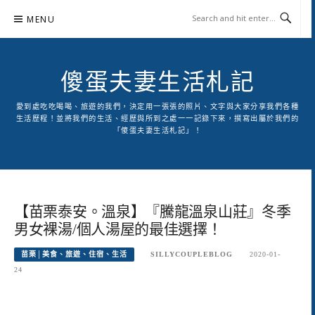
Skip
MENU
to
content
傻蛋夫妻生活札記
愛到處吃吃喝喝、旅遊的我們，決定用一張張的照片、文字與大家分享我們各種
生活歷程！並將我們的生活、經歷與所到之處一一記錄下來，撰寫出屬於我們的
「傻蛋夫妻生活札記」！
【苗栗泰安。溫泉】『騰龍溫泉山莊』冬季
男女裸湯/個人湯屋的最佳選擇！
苗栗│美食、旅遊、住宿、生活
SILLYCOUPLEBLOG
2020-01-
24