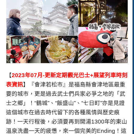
【
2023年07月-更新
定期觀光巴士+展望列車時刻
表資訊
】『會津若松市』是福島縣會津地區最重
要的城市，更是過去武士們兵家必爭之地的「武
士之鄉」！“鶴城”、“飯盛山”、“七日町”亦是見證
這個城市在過去時代留下的各種風情與歷史痕
跡！一天行程後，必須要再到開湯1300年的東山
溫泉洗盡一天的疲憊，來一個完美的Ending！這