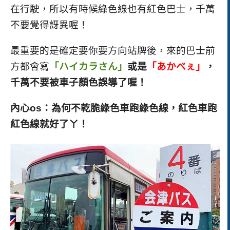
在行駛，所以有時候綠色線也有紅色巴士，千萬
不要覺得訝異喔！
最重要的是確定要你要方向站牌後，來的巴士前
方都會寫
「ハイカラさん」
或是
「あかべぇ」
，
千萬不要被車子顏色誤導了喔！
內心os：為何不乾脆綠色車跑綠色線，紅色車跑
紅色線就好了ㄚ！