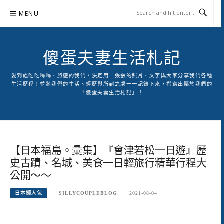
Skip
MENU
to
content
傻蛋夫妻生活札記
愛到處吃吃喝喝、旅遊的我們，決定用一張張的照片、文字與大家分享我們各種
生活歷程！並將我們的生活、經歷與所到之處一一記錄下來，撰寫出屬於我們的
「傻蛋夫妻生活札記」！
【日本福島。彙集】『會津若松一日遊』歷
史古蹟、名城、美食一日輕旅行精華行程大
公開～～
日本懶人包
SILLYCOUPLEBLOG
2021-08-04