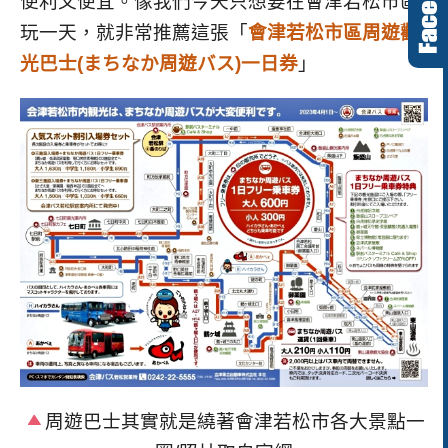
便利又便宜。像我們今天只想要在會津若松市區
玩一天，就非常推薦這張「
會津若松市區周遊觀
光巴士(まちなか周遊バス)一日券
」
周遊巴士其實就是繞著會津若松市各大景點一