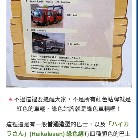
不過這裡要提醒大家，不是所有紅色站牌就是
紅色的車輛、綠色站牌就是綠色車輛喔！
這裡還是有一般
普通造型
的巴士，以及
「ハイカ
ラさん」(Haikalasan) 綠色線
有四種顏色的巴士