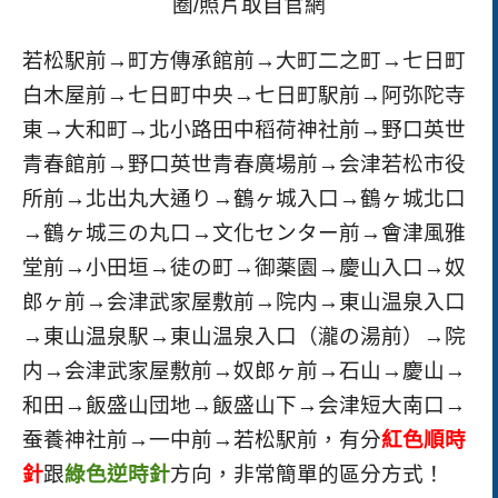
圈/照片取自官網
若松駅前→町方傳承館前→大町二之町→七日町
白木屋前→七日町中央→七日町駅前→阿弥陀寺
東→大和町→北小路田中稻荷神社前→野口英世
青春館前→野口英世青春廣場前→会津若松市役
所前→北出丸大通り→鶴ヶ城入口→鶴ヶ城北口
→鶴ヶ城三の丸口→文化センター前→會津風雅
堂前→小田垣→徒の町→御薬園→慶山入口→奴
郎ヶ前→会津武家屋敷前→院内→東山温泉入口
→東山温泉駅→東山温泉入口（瀧の湯前）→院
内→会津武家屋敷前→奴郎ヶ前→石山→慶山→
和田→飯盛山団地→飯盛山下→会津短大南口→
蚕養神社前→一中前→若松駅前，有分
紅色順時
針
跟
綠色逆時針
方向，非常簡單的區分方式！