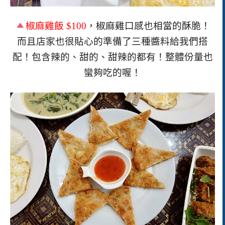
椒麻雞飯
$100
，椒麻雞口感也相當的酥脆！
而且店家也很貼心的準備了三種醬料給我們搭
配！包含辣的、甜的、甜辣的都有！整體份量也
蠻夠吃的喔！