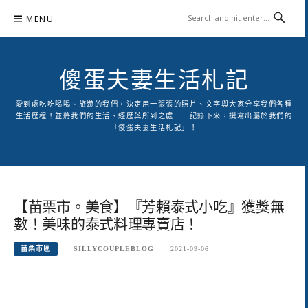
Skip
MENU
to
content
傻蛋夫妻生活札記
愛到處吃吃喝喝、旅遊的我們，決定用一張張的照片、文字與大家分享我們各種
生活歷程！並將我們的生活、經歷與所到之處一一記錄下來，撰寫出屬於我們的
「傻蛋夫妻生活札記」！
【苗栗市。美食】『芳賴泰式小吃』獲獎無
數！美味的泰式料理專賣店！
苗栗市區
SILLYCOUPLEBLOG
2021-09-06