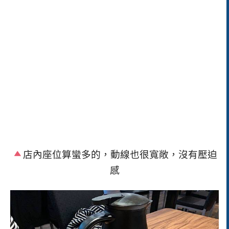
店內座位算蠻多的，動線也很寬敞，沒有壓迫
感