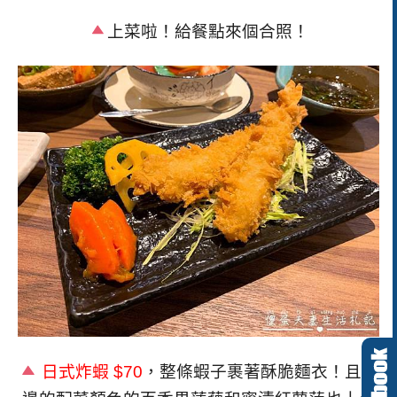
上菜啦！給餐點來個合照！
日式炸蝦
$70
，整條蝦子裹著酥脆麵衣！且旁