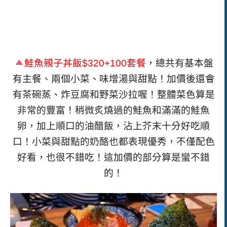
鮭魚親子丼飯
$320+100
套餐
，總共有基本盤
有主餐、兩個小菜、味增湯與甜點！加價後還會
有茶碗蒸、炸豆腐和野菜沙拉喔！整體菜色算是
非常的豐富！稍微炙燒過的鮭魚和滿滿的鮭魚
卵，加上順口的油醋飯，沾上芥末十分好吃順
口！小菜與甜點的奶酪也都表現優秀，不僅配色
好看，也很不錯吃！這加價的部分算是蠻不錯
的！