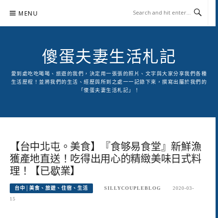
Skip
MENU
to
content
傻蛋夫妻生活札記
愛到處吃吃喝喝、旅遊的我們，決定用一張張的照片、文字與大家分享我們各種
生活歷程！並將我們的生活、經歷與所到之處一一記錄下來，撰寫出屬於我們的
「傻蛋夫妻生活札記」！
【台中北屯。美食】『食够易食堂』新鮮漁
獲產地直送！吃得出用心的精緻美味日式料
理！【已歇業】
台中│美食、旅遊、住宿、生活
SILLYCOUPLEBLOG
2020-03-
15