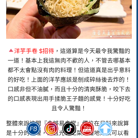
洋芋手卷
$
招待
，這道算是今天最令我驚豔的
一道！基本上我這無肉不歡的人，不管去哪基本
都不太會點沒有肉的料理！但這道真是出乎意料
的好吃！上面的洋芋應該是刨成碎絲後去炸的！
口感非但不油膩，而且十分的清爽酥脆，咬下去
的口感表現出用手揉脆王子麵的感覺！十分好吃
且令人驚豔！
整體來說這間
『
食够易食堂
』價位在日料來說算
是十分的合理，而且光從配菜這種地方就可以看