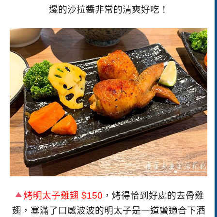
邊的沙拉醬非常的清爽好吃！
烤明太子雞翅
$150
，烤得恰到好處的去骨雞
翅，塞滿了口感波波的明太子是一道蠻適合下酒