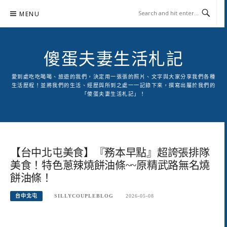
Skip
MENU
to
content
傻蛋夫妻生活札記
愛到處吃吃喝喝、旅遊的我們，決定用一張張的照片、文字與大家分享我們各種
生活歷程！並將我們的生活、經歷與所到之處一一記錄下來，撰寫出屬於我們的
「傻蛋夫妻生活札記」！
【台中北屯美食】『務本早點』超誇張排隊
美食！特色蔥辣燒餅油條~~原精武路無名燒
餅油條！
台中北屯
SILLYCOUPLEBLOG
2026-05-08