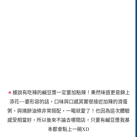
據說有吃辣的鹹豆漿一定要加點辣！果然味道更是錦上
添花~~要形容的話，口味與口感其實很接近加辣的滑蛋
粥，與燒餅油條非常搭配，一喝就愛了！也因為這次體驗
感受相當好，所以後來不論去哪間店，只要有鹹豆漿我基
本都會點上一碗
XD