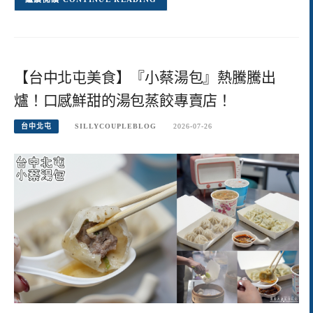
【台中北屯美食】『小蔡湯包』熱騰騰出
爐！口感鮮甜的湯包蒸餃專賣店！
台中北屯
SILLYCOUPLEBLOG
2026-07-26