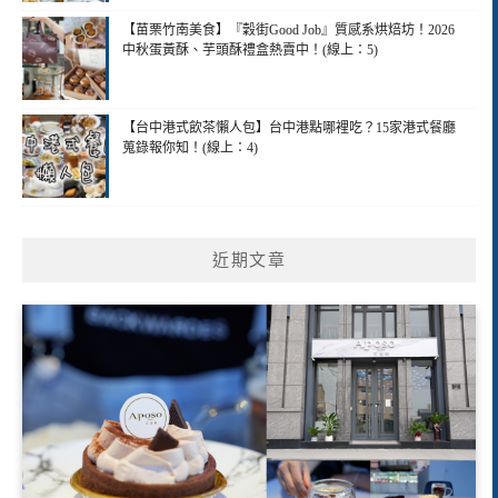
【苗栗竹南美食】『穀街Good Job』質感系烘焙坊！2026
中秋蛋黃酥、芋頭酥禮盒熱賣中！(線上：5)
【台中港式飲茶懶人包】台中港點哪裡吃？15家港式餐廳
蒐錄報你知！(線上：4)
近期文章