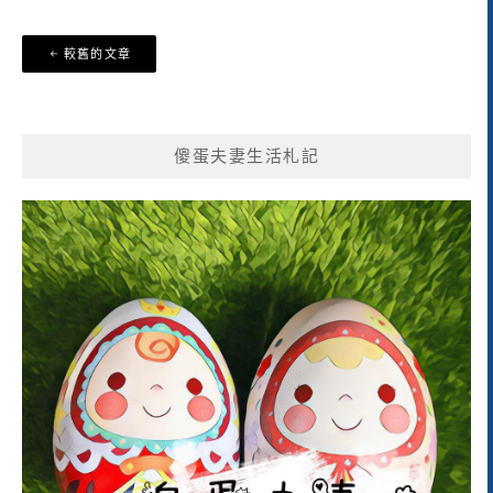
文
較舊的文章
章
導
覽
傻蛋夫妻生活札記