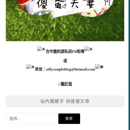
合作邀約請私訊FB粉專
或
來信：
sillycoupleblog@hotmail.com
✓
關於我
站內關鍵字 快速搜文章
搜
尋
關