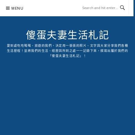
Skip
MENU
to
content
傻蛋夫妻生活札記
愛到處吃吃喝喝、旅遊的我們，決定用一張張的照片、文字與大家分享我們各種
生活歷程！並將我們的生活、經歷與所到之處一一記錄下來，撰寫出屬於我們的
「傻蛋夫妻生活札記」！