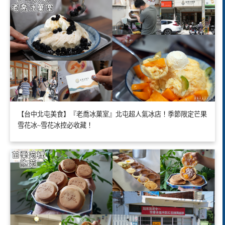
【台中北屯美食】『老喬冰菓室』北屯超人氣冰店！季節限定芒果
雪花冰~雪花冰控必收藏！