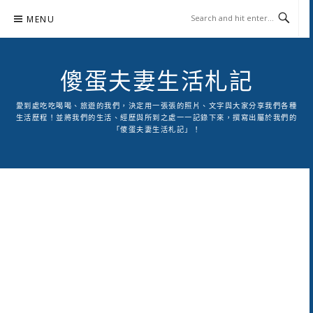
Skip
MENU
to
content
傻蛋夫妻生活札記
愛到處吃吃喝喝、旅遊的我們，決定用一張張的照片、文字與大家分享我們各種
生活歷程！並將我們的生活、經歷與所到之處一一記錄下來，撰寫出屬於我們的
「傻蛋夫妻生活札記」！