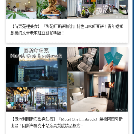
【苗栗苑裡美食】『煦苑紅豆餅咖啡』特色口味紅豆餅！青年返鄉
創業的文青老宅紅豆餅咖啡廳！
【奧地利因斯布魯克住宿】『Motel One Innsbruck』坐擁阿爾卑斯
山景！因斯布魯克車站旁高質感精品旅店~