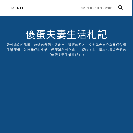
Skip
MENU
to
content
傻蛋夫妻生活札記
愛到處吃吃喝喝、旅遊的我們，決定用一張張的照片、文字與大家分享我們各種
生活歷程！並將我們的生活、經歷與所到之處一一記錄下來，撰寫出屬於我們的
「傻蛋夫妻生活札記」！