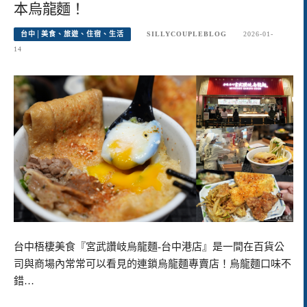
本烏龍麵！
台中│美食、旅遊、住宿、生活
SILLYCOUPLEBLOG
2026-01-
14
台中梧棲美食『宮武讚岐烏龍麵-台中港店』是一間在百貨公
司與商場內常常可以看見的連鎖烏龍麵專賣店！烏龍麵口味不
錯…