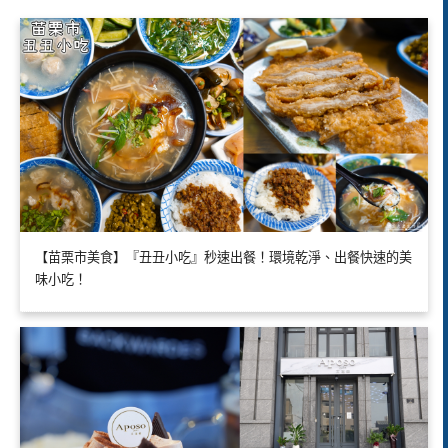
【苗栗市美食】『丑丑小吃』秒速出餐！環境乾淨、出餐快速的美
味小吃！