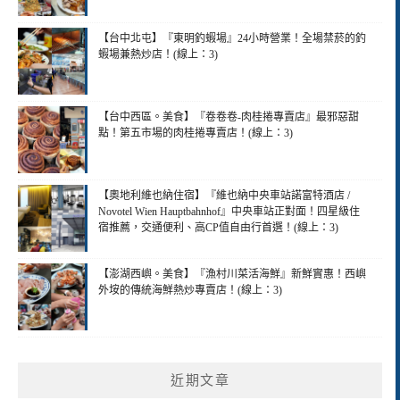
【台中北屯】『東明釣蝦場』24小時營業！全場禁菸的釣
蝦場兼熱炒店！(線上：3)
【台中西區。美食】『卷卷卷-肉桂捲專賣店』最邪惡甜
點！第五市場的肉桂捲專賣店！(線上：3)
【奧地利維也納住宿】『維也納中央車站諾富特酒店 /
Novotel Wien Hauptbahnhof』中央車站正對面！四星級住
宿推薦，交通便利、高CP值自由行首選！(線上：3)
【澎湖西嶼。美食】『漁村川菜活海鮮』新鮮實惠！西嶼
外垵的傳統海鮮熱炒專賣店！(線上：3)
近期文章