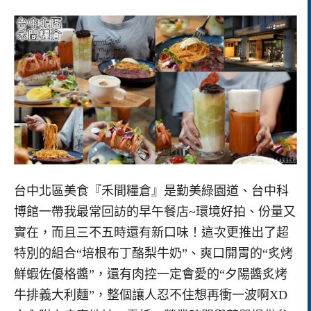
台中北區美食『禾間糧倉』是勤美綠園道、台中科
博館一帶我最常回訪的早午餐店~環境好拍、份量又
實在，而且三不五時還有新口味！這次更推出了超
特別的組合“培根布丁酪梨牛奶”、爽口開胃的“炙烤
鮮蝦佐優格醬”，還有肉控一定會愛的“夕陽醬炙烤
牛排義大利麵”，整個讓人忍不住想再衝一波啊XD