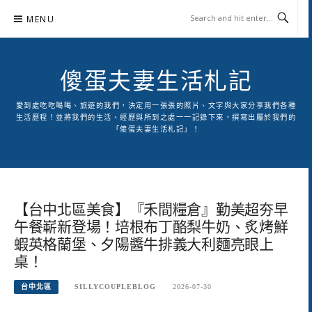
Skip
MENU
to
content
傻蛋夫妻生活札記
愛到處吃吃喝喝、旅遊的我們，決定用一張張的照片、文字與大家分享我們各種
生活歷程！並將我們的生活、經歷與所到之處一一記錄下來，撰寫出屬於我們的
「傻蛋夫妻生活札記」！
【台中北區美食】『禾間糧倉』勤美超夯早
午餐嶄新登場！培根布丁酪梨牛奶、炙烤鮮
蝦英格蘭堡、夕陽醬牛排義大利麵亮眼上
桌！
台中北區
SILLYCOUPLEBLOG
2026-07-30