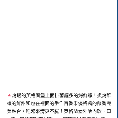
烤過的英格蘭堡上面掛著超多的烤鮮蝦！炙烤鮮
蝦的鮮甜和包在裡面的手作百香果優格醬的酸香完
美融合，吃起來清爽不膩！英格蘭堡外酥內軟，口