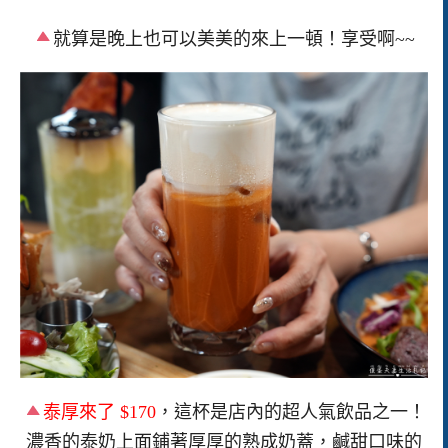
就算是晚上也可以美美的來上一頓！享受啊~~
泰厚來了 $170
，這杯是店內的超人氣飲品之一！
濃香的泰奶上面鋪著厚厚的熟成奶蓋，鹹甜口味的