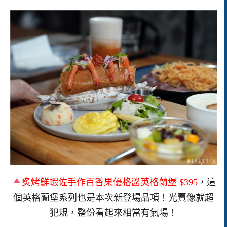
炙烤鮮蝦佐手作百香果優格醬英格蘭堡 $395
，這
個英格蘭堡系列也是本次新登場品項！光賣像就超
犯規，整份看起來相當有氣場！