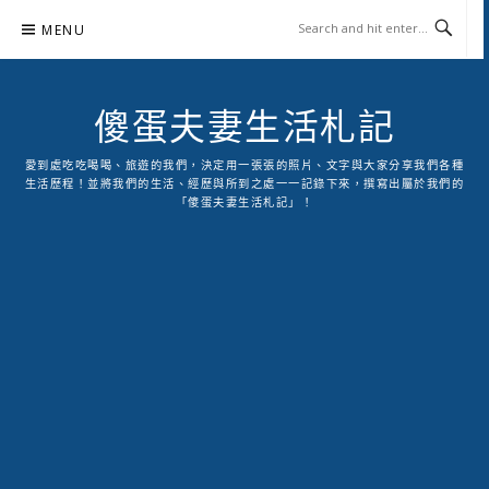
Skip
MENU
to
content
傻蛋夫妻生活札記
愛到處吃吃喝喝、旅遊的我們，決定用一張張的照片、文字與大家分享我們各種
生活歷程！並將我們的生活、經歷與所到之處一一記錄下來，撰寫出屬於我們的
「傻蛋夫妻生活札記」！