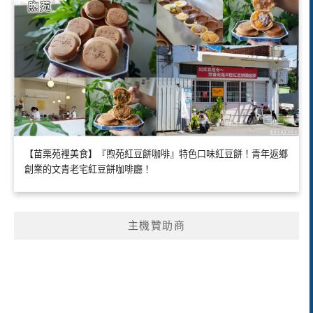
【苗栗苑裡美食】『煦苑紅豆餅咖啡』特色口味紅豆餅！青年返鄉
創業的文青老宅紅豆餅咖啡廳！
主機贊助商