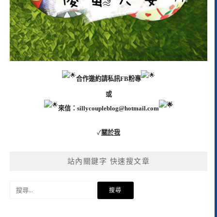
合作邀約請私訊FB粉專
或
來信：
sillycoupleblog@hotmail.com
✓
關於我
站內關鍵字 快速搜文章
搜
尋
關