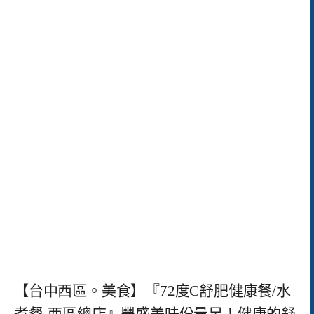
【台中西區。美食】『72度C舒肥健康餐/水
煮餐-西區總店』豐盛美味份量足！健康的舒