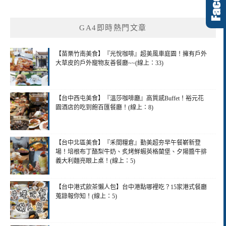
GA4即時熱門文章
【苗栗竹南美食】『光悅咖啡』超美風車庭園！擁有戶外
大草皮的戶外寵物友善餐廳~~(線上：33)
【台中西屯美食】『溫莎咖啡廳』高質感Buffet！裕元花
園酒店的吃到飽百匯餐廳！(線上：8)
【台中北區美食】『禾間糧倉』勤美超夯早午餐嶄新登
場！培根布丁酪梨牛奶、炙烤鮮蝦英格蘭堡、夕陽醬牛排
義大利麵亮眼上桌！(線上：5)
【台中港式飲茶懶人包】台中港點哪裡吃？15家港式餐廳
蒐錄報你知！(線上：5)