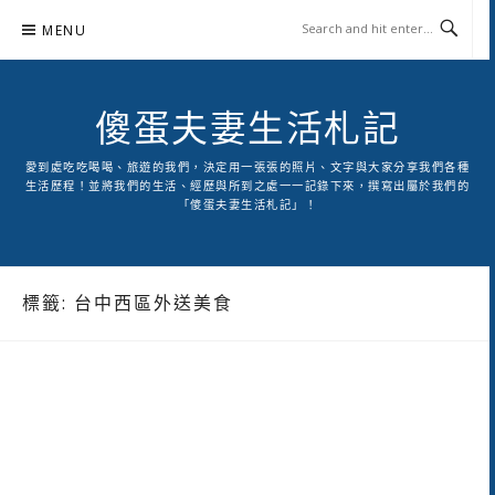
Skip
MENU
to
content
傻蛋夫妻生活札記
愛到處吃吃喝喝、旅遊的我們，決定用一張張的照片、文字與大家分享我們各種
生活歷程！並將我們的生活、經歷與所到之處一一記錄下來，撰寫出屬於我們的
「傻蛋夫妻生活札記」！
標籤:
台中西區外送美食