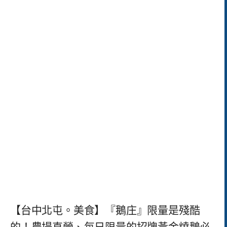
【台中北屯。美食】『鵝庄』限量是殘酷
的！農場直營、每日限量的招牌黃金燒鵝必