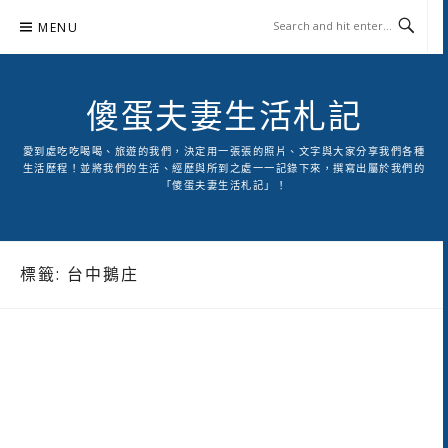
Skip
MENU
to
content
傻蛋夫妻生活札記
愛到處吃吃喝喝、旅遊的我們，決定用一張張的照片、文字與大家分享我們各種
生活歷程！並將我們的生活、經歷與所到之處一一記錄下來，撰寫出屬於我們的
「傻蛋夫妻生活札記」！
標籤:
台中鵝庄