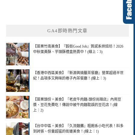
GA4即時熱門文章
【苗栗竹南美食】『穀街Good Job』質感系烘焙坊！2026
中秋蛋黃酥、芋頭酥禮盒熱賣中！(線上：3)
【香港中西區美食】『新源興燒臘茶餐廳』營業超過半世
紀！品項多又夠味的巷子內茶餐廳！(線上：3)
【苗栗頭份。美食】『老皮牛肉麵-頭份尚順店』內用豆
漿、豆花免費吃！傳說中被牛肉麵耽誤的豆花店！(線
上：2)
【台中中區。美食】『久流麵攤』粗飽系小吃代表！料多
到誇張、份量超猛的街邊美食！(線上：1)