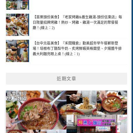
【苗栗頭份美食】『老家烤雞&養生雞湯-頭份信東店』每
日限量招牌烤雞！熱炒、烤雞、雞湯一次滿足的聚餐餐
廳！(線上：2)
【台中北區美食】『禾間糧倉』勤美超夯早午餐嶄新登
場！培根布丁酪梨牛奶、炙烤鮮蝦英格蘭堡、夕陽醬牛排
義大利麵亮眼上桌！(線上：1)
近期文章