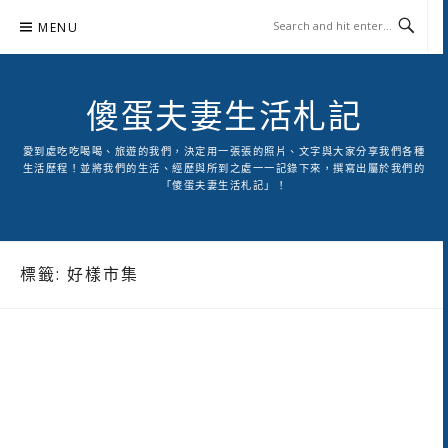
Skip
MENU
to
content
傻蛋夫妻生活札記
愛到處吃吃喝喝、旅遊的我們，決定用一張張的照片、文字與大家分享我們各種
生活歷程！並將我們的生活、經歷與所到之處一一記錄下來，撰寫出屬於我們的
「傻蛋夫妻生活札記」！
標籤:
好樣市集