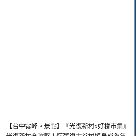
【台中霧峰。景點】『光復新村x好樣市集』
光復新村全攻略！懷舊復古眷村搖身成為年