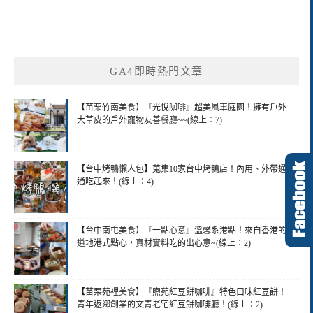
GA4即時熱門文章
【苗栗竹南美食】『光悅咖啡』超美風車庭園！擁有戶外
大草皮的戶外寵物友善餐廳~~(線上：7)
【台中烤鴨懶人包】蒐集10家台中烤鴨店！內用、外帶通
通吃起來！(線上：4)
【台中南屯美食】『一點心意』溫馨系港點！來自香港的
道地港式點心，真材實料吃的出心意~(線上：2)
【苗栗苑裡美食】『煦苑紅豆餅咖啡』特色口味紅豆餅！
青年返鄉創業的文青老宅紅豆餅咖啡廳！(線上：2)