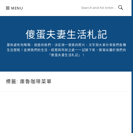
Skip
MENU
to
content
傻蛋夫妻生活札記
愛到處吃吃喝喝、旅遊的我們，決定用一張張的照片、文字與大家分享我們各種
生活歷程！並將我們的生活、經歷與所到之處一一記錄下來，撰寫出屬於我們的
「傻蛋夫妻生活札記」！
標籤:
庫魯咖啡菜單