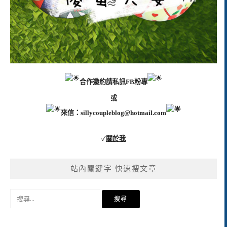
合作邀約請私訊FB粉專
或
來信：
sillycoupleblog@hotmail.com
✓
關於我
站內關鍵字 快速搜文章
搜
尋
關