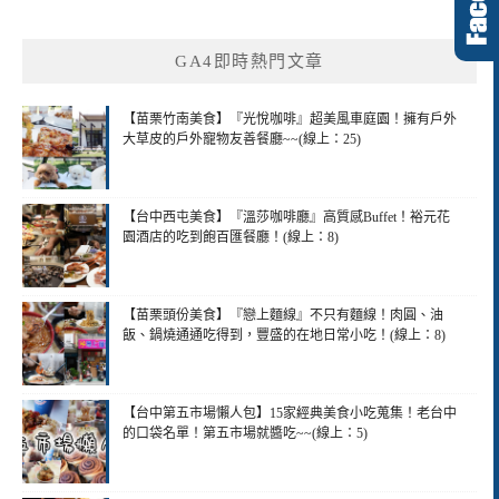
GA4即時熱門文章
【苗栗竹南美食】『光悅咖啡』超美風車庭園！擁有戶外
大草皮的戶外寵物友善餐廳~~(線上：25)
【台中西屯美食】『溫莎咖啡廳』高質感Buffet！裕元花
園酒店的吃到飽百匯餐廳！(線上：8)
【苗栗頭份美食】『戀上麵線』不只有麵線！肉圓、油
飯、鍋燒通通吃得到，豐盛的在地日常小吃！(線上：8)
【台中第五市場懶人包】15家經典美食小吃蒐集！老台中
的口袋名單！第五市場就醬吃~~(線上：5)