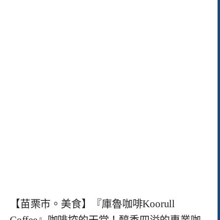
【苗栗市。美食】『庫魯咖啡Koorull
Coffee』咖啡控的天堂！醇香四溢的專業咖