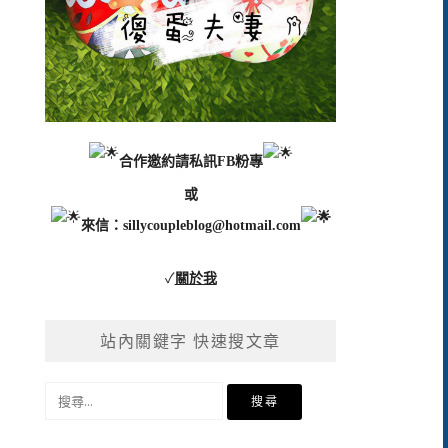
合作邀約請私訊FB粉專
或
來信：
sillycoupleblog@hotmail.com
✓
關於我
站內關鍵字 快速搜文章
搜
尋
關