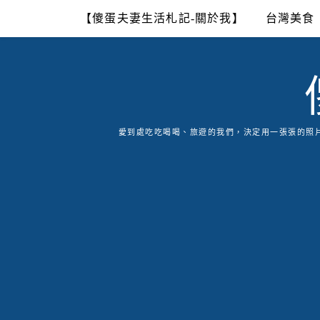
Skip
【傻蛋夫妻生活札記-關於我】
台灣美食
to
content
愛到處吃吃喝喝、旅遊的我們，決定用一張張的照