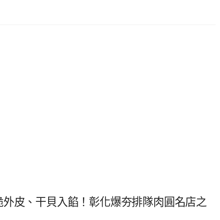
脆外皮、干貝入餡！彰化爆夯排隊肉圓名店之