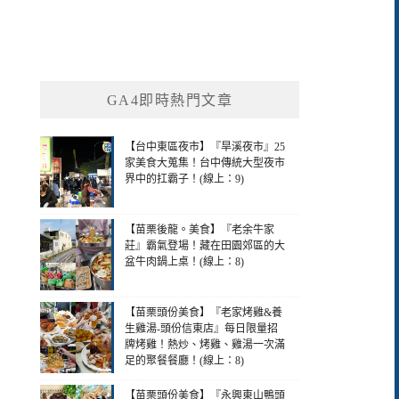
GA4即時熱門文章
【台中東區夜市】『旱溪夜市』25
家美食大蒐集！台中傳統大型夜市
界中的扛霸子！(線上：9)
【苗栗後龍。美食】『老余牛家
莊』霸氣登場！藏在田園郊區的大
盆牛肉鍋上桌！(線上：8)
【苗栗頭份美食】『老家烤雞&養
生雞湯-頭份信東店』每日限量招
牌烤雞！熱炒、烤雞、雞湯一次滿
足的聚餐餐廳！(線上：8)
【苗栗頭份美食】『永興東山鴨頭