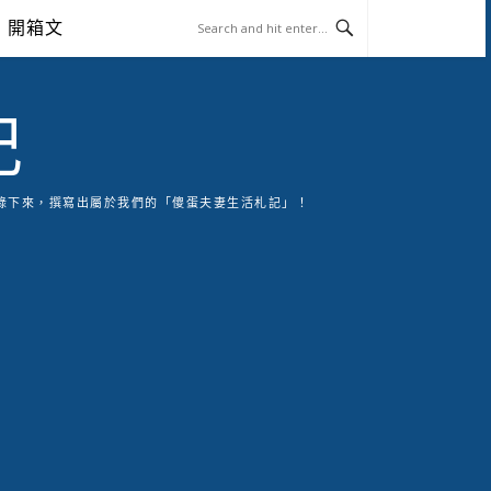
開箱文
記
錄下來，撰寫出屬於我們的「傻蛋夫妻生活札記」！