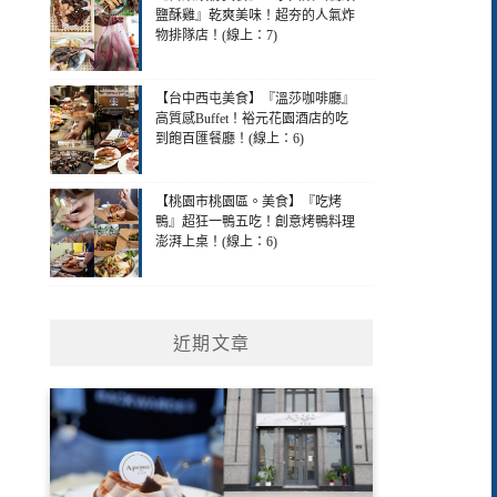
鹽酥雞』乾爽美味！超夯的人氣炸
物排隊店！(線上：7)
【台中西屯美食】『溫莎咖啡廳』
高質感Buffet！裕元花園酒店的吃
到飽百匯餐廳！(線上：6)
【桃園市桃園區。美食】『吃烤
鴨』超狂一鴨五吃！創意烤鴨料理
澎湃上桌！(線上：6)
近期文章