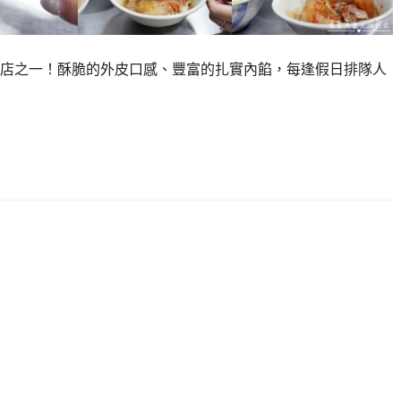
店之一！酥脆的外皮口感、豐富的扎實內餡，每逢假日排隊人