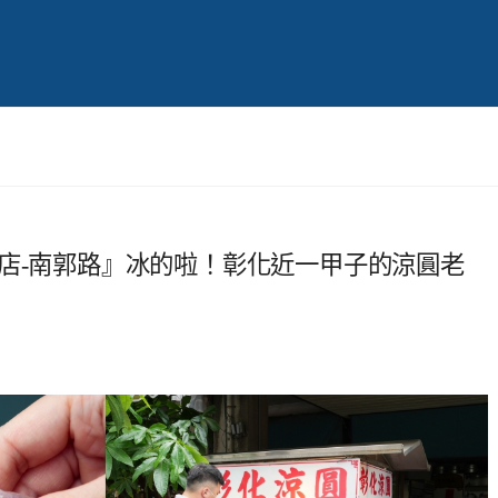
店-南郭路』冰的啦！彰化近一甲子的涼圓老