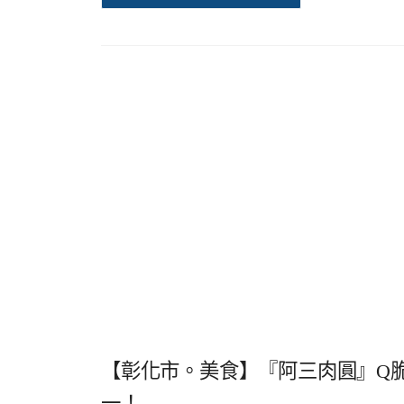
【彰化市。美食】『阿三肉圓』Q
一！