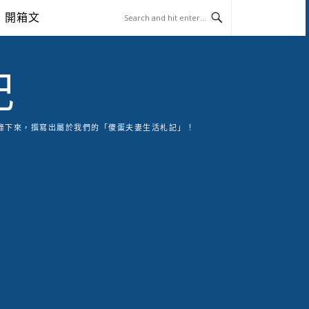
開箱文
記
錄下來，撰寫出屬於我們的「傻蛋夫妻生活札記」！