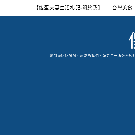
Skip
【傻蛋夫妻生活札記-關於我】
台灣美食
to
content
愛到處吃吃喝喝、旅遊的我們，決定用一張張的照