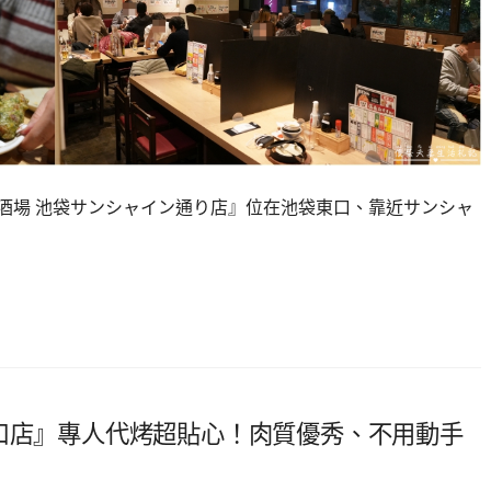
5酒場 池袋サンシャイン通り店』位在池袋東口、靠近サンシャ
東口店』專人代烤超貼心！肉質優秀、不用動手