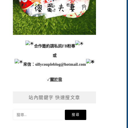
合作邀約請私訊FB粉專
或
來信：
sillycoupleblog@hotmail.com
✓
關於我
站內關鍵字 快速搜文章
搜
尋
關