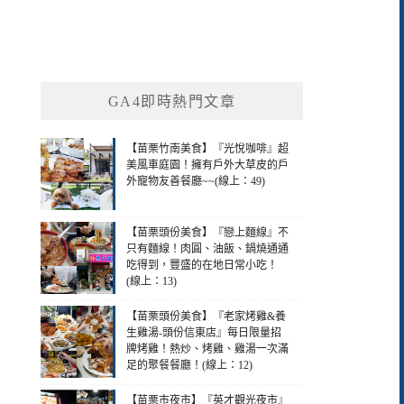
GA4即時熱門文章
【苗栗竹南美食】『光悅咖啡』超
美風車庭園！擁有戶外大草皮的戶
外寵物友善餐廳~~(線上：49)
【苗栗頭份美食】『戀上麵線』不
只有麵線！肉圓、油飯、鍋燒通通
吃得到，豐盛的在地日常小吃！
(線上：13)
【苗栗頭份美食】『老家烤雞&養
生雞湯-頭份信東店』每日限量招
牌烤雞！熱炒、烤雞、雞湯一次滿
足的聚餐餐廳！(線上：12)
【苗栗市夜市】『英才觀光夜市』