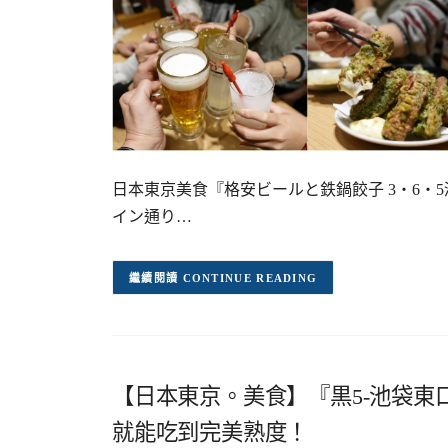
日本東京美食『格安ビールと鉄鍋餃子 3‧6‧
イン通り…
CONTINUE READING
【日本東京。美食】『黒5-池袋
就能吃到完美熟度！