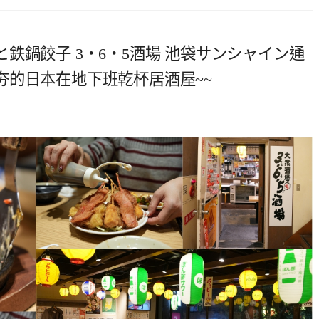
鉄鍋餃子 3‧6‧5酒場 池袋サンシャイン通
夯的日本在地下班乾杯居酒屋~~