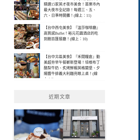
精選15家英才夜市美食！苗栗市內
最大夜市全記錄！每週三、五、
六、日準時開攤！(線上：11)
【台中西屯美食】『溫莎咖啡廳』
高質感Buffet！裕元花園酒店的吃
到飽百匯餐廳！(線上：10)
【台中北區美食】『禾間糧倉』勤
美超夯早午餐嶄新登場！培根布丁
酪梨牛奶、炙烤鮮蝦英格蘭堡、夕
陽醬牛排義大利麵亮眼上桌！(線
上：9)
近期文章