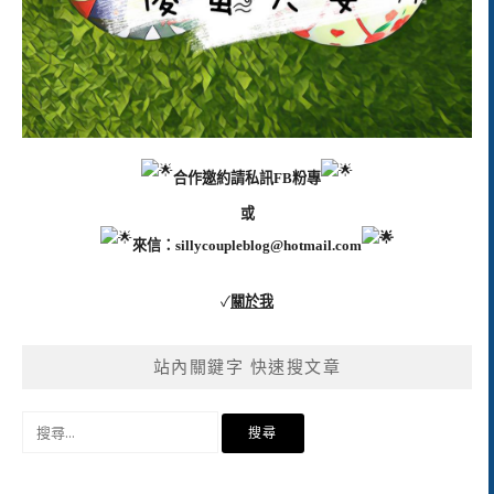
合作邀約請私訊FB粉專
或
來信：
sillycoupleblog@hotmail.com
✓
關於我
站內關鍵字 快速搜文章
搜
尋
關