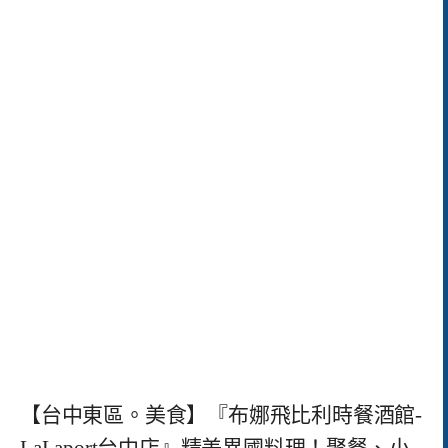
【台中東區。美食】『布娜飛比利時餐酒館-
LaLaport台中店』精美異國料理！聚餐、小