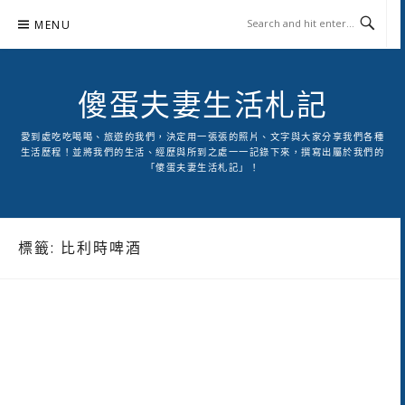
Skip
MENU
to
content
傻蛋夫妻生活札記
愛到處吃吃喝喝、旅遊的我們，決定用一張張的照片、文字與大家分享我們各種
生活歷程！並將我們的生活、經歷與所到之處一一記錄下來，撰寫出屬於我們的
「傻蛋夫妻生活札記」！
標籤:
比利時啤酒