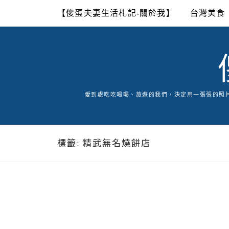
Skip
【傻蛋夫妻生活札記-關於我】
台灣美食
to
content
愛到處吃吃喝喝、旅遊的我們，決定用一張張的照
標籤:
精武無名燒餅店