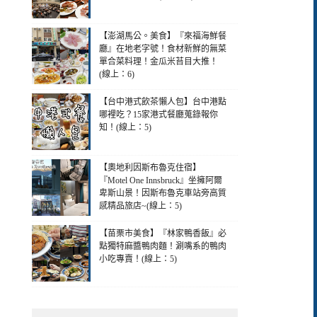
【澎湖馬公。美食】『來福海鮮餐
廳』在地老字號！食材新鮮的無菜
單合菜料理！金瓜米苔目大推！
(線上：6)
【台中港式飲茶懶人包】台中港點
哪裡吃？15家港式餐廳蒐錄報你
知！(線上：5)
【奧地利因斯布魯克住宿】
『Motel One Innsbruck』坐擁阿爾
卑斯山景！因斯布魯克車站旁高質
感精品旅店~(線上：5)
【苗栗市美食】『林家鴨香飯』必
點獨特麻醬鴨肉麵！涮嘴系的鴨肉
小吃專賣！(線上：5)