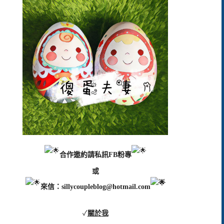
合作邀約請私訊FB粉專
或
來信：
sillycoupleblog@hotmail.com
✓
關於我