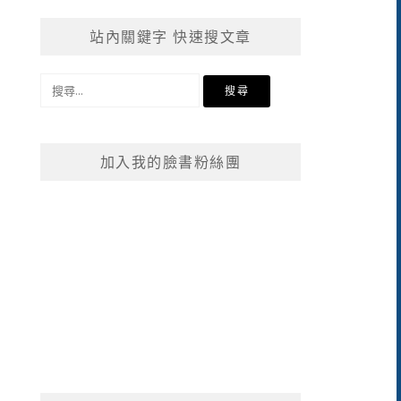
站內關鍵字 快速搜文章
搜
尋
關
鍵
加入我的臉書粉絲團
字: