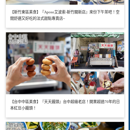
【新竹東區美食】『Aposo艾波索-新竹關新店』來份下午茶吧！空
間舒適又好吃的法式甜點專賣店~
【台中中區美食】『天天饅頭』台中超級老店！開業超過70年的日
本紅豆小饅頭！