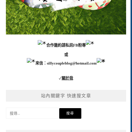
合作邀約請私訊FB粉專
或
來信：
sillycoupleblog@hotmail.com
✓
關於我
站內關鍵字 快速搜文章
搜
尋
關
鍵