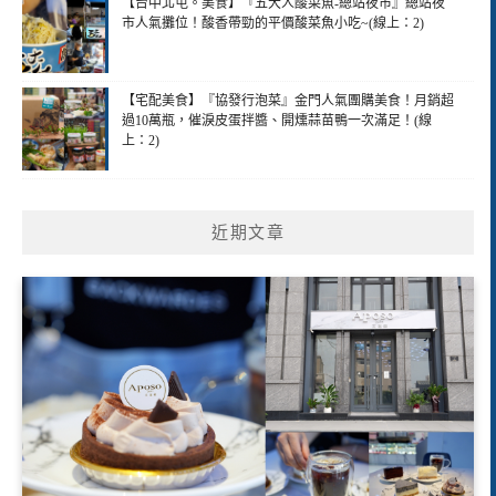
【台中北屯。美食】『五大人酸菜魚-總站夜市』總站夜
市人氣攤位！酸香帶勁的平價酸菜魚小吃~(線上：2)
【宅配美食】『協發行泡菜』金門人氣團購美食！月銷超
過10萬瓶，催淚皮蛋拌醬、開燻蒜苗鴨一次滿足！(線
上：2)
近期文章