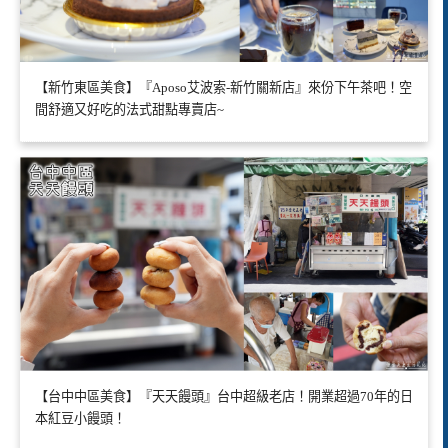
【新竹東區美食】『Aposo艾波索-新竹關新店』來份下午茶吧！空
間舒適又好吃的法式甜點專賣店~
【台中中區美食】『天天饅頭』台中超級老店！開業超過70年的日
本紅豆小饅頭！