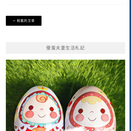
文
較舊的文章
章
導
覽
傻蛋夫妻生活札記