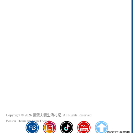
Copyright © 2026 傻蛋夫妻生活札記. All Rights Reserved.
Boston Theme by
FameThemes