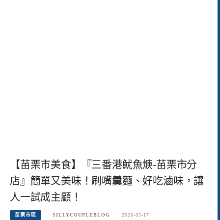
【苗栗市美食】『三番港魷魚焿-苗栗市分
店』簡單又美味！刷嘴羹麵、好吃滷味，讓
人一試成主顧！
苗栗市區
SILLYCOUPLEBLOG
2026-05-17