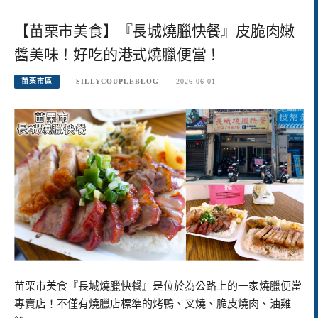
【苗栗市美食】『長城燒臘快餐』皮脆肉嫩
醬美味！好吃的港式燒臘便當！
苗栗市區
SILLYCOUPLEBLOG
2026-06-01
苗栗市美食『長城燒臘快餐』是位於為公路上的一家燒臘便當
專賣店！不僅有燒臘店標準的烤鴨、叉燒、脆皮燒肉、油雞