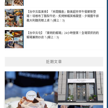
【台中北區美食】『禾間糧倉』勤美超夯早午餐嶄新登
場！培根布丁酪梨牛奶、炙烤鮮蝦英格蘭堡、夕陽醬牛排
義大利麵亮眼上桌！(線上：3)
【台中北屯】『東明釣蝦場』24小時營業！全場禁菸的釣
蝦場兼熱炒店！(線上：3)
近期文章