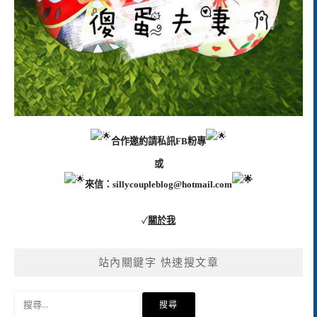
合作邀約請私訊FB粉專
或
來信：
sillycoupleblog@hotmail.com
✓
關於我
站內關鍵字 快速搜文章
搜
尋