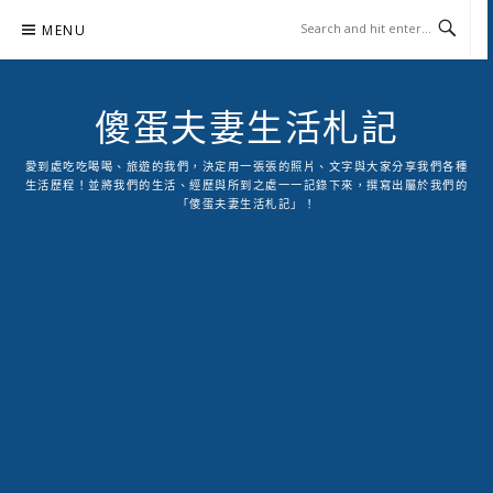
Skip
MENU
to
content
傻蛋夫妻生活札記
愛到處吃吃喝喝、旅遊的我們，決定用一張張的照片、文字與大家分享我們各種
生活歷程！並將我們的生活、經歷與所到之處一一記錄下來，撰寫出屬於我們的
「傻蛋夫妻生活札記」！