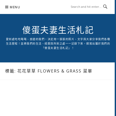
Skip
MENU
to
content
傻蛋夫妻生活札記
愛到處吃吃喝喝、旅遊的我們，決定用一張張的照片、文字與大家分享我們各種
生活歷程！並將我們的生活、經歷與所到之處一一記錄下來，撰寫出屬於我們的
「傻蛋夫妻生活札記」！
標籤:
花花草草 FLOWERS & GRASS 菜單