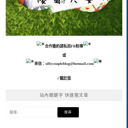
合作邀約請私訊FB粉專
或
來信：
sillycoupleblog@hotmail.com
✓
關於我
站內關鍵字 快速搜文章
搜
尋
關